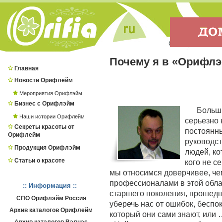
Почему я в «Орифл
Главная
Новости Орифлейм
Мероприятия Орифлэйм
Бизнес с Орифлэйм
Больш
Наши истории Орифлейм
серьезно
Секреты красоты от
постоянны
Орифлейм
руководст
Продукция Орифлэйм
людей, ко
Статьи о красоте
кого не се
мы относимся доверчивее, че
профессионалами в этой обла
:: Информация ::
старшего поколения, прошедш
СПО Орифлэйм Россия
уберечь нас от ошибок, беспо
Архив каталогов Орифлейм
который они сами знают, или