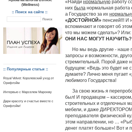
Архив каталогов Вэлнэс
«Найди
нормальную
работу с
(Wellness)
них
была
нормальная работа с
:: Поиск на сайте ::
а Государство за их
нормальн
«ДОСТОЙНОЙ»
пенсией!!! И 
вспоминают и говорят об этом!
что мы можем сделать»? Или: 
ОНИ НАС МОГУТ НАУЧИТЬ?
Но мы ведь другие - наше 
запросы и возможности, друг
стремительный. Порой даже н
будущем: «Ведь это будет не с
:: Популярные статьи ::
думаете? Лично меня пугает «
Royal Velvet: Королевский уход от
любимого Государства!
Орифлэйм
За свою жизнь я перепробо
Интервью с Марселем Маронжу
был! И продавцом – кассиром
Дари красоту и счастье вместе с
строительных и отделочных м
Орифлэйм!
мебели, и даже ДИРЕКТОРОМ м
преподавателя физической кул
этом направлении, но … «Рыба
денег платят больше»! Вот и 