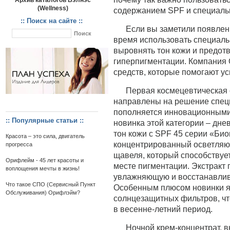
Архив каталогов Вэлнэс
(Wellness)
содержанием SPF и специал
:: Поиск на сайте ::
Если вы заметили появлен
время использовать специаль
выровнять тон кожи и предот
гиперпигментации. Компания
средств, которые помогают ус
Первая космецевтическая 
направлены на решение спец
пополняется инновационными
:: Популярные статьи ::
новинка этой категории – дн
тон кожи с SPF 45 серии «Био
Красота – это сила, двигатель
концентрированный осветляющ
прогресса
щавеля, который способству
Орифлейм - 45 лет красоты и
месте пигментации. Экстракт 
воплощения мечты в жизнь!
увлажняющую и восстанавли
Что такое СПО (Сервисный Пункт
Особенным плюсом новинки я
Обслуживания) Орифлэйм?
солнцезащитных фильтров, чт
в весенне-летний период.
Ночной крем-концентрат, 