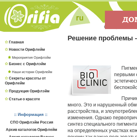
Решение проблемы -
Главная
Новости Орифлейм
Мероприятия Орифлэйм
Бизнес с Орифлэйм
Пигмен
Наши истории Орифлейм
первыми с
Секреты красоты от
эстетичес
Орифлейм
беспокой
Продукция Орифлэйм
Причин
Статьи о красоте
много. Это и нарушенный обм
расстройства, и злоупотребле
:: Информация ::
изменения. Однако первоприч
СПО Орифлэйм Россия
синтез специального пигмент
Архив каталогов Орифлейм
на определенных участках кож
почему так важно пользоватьс