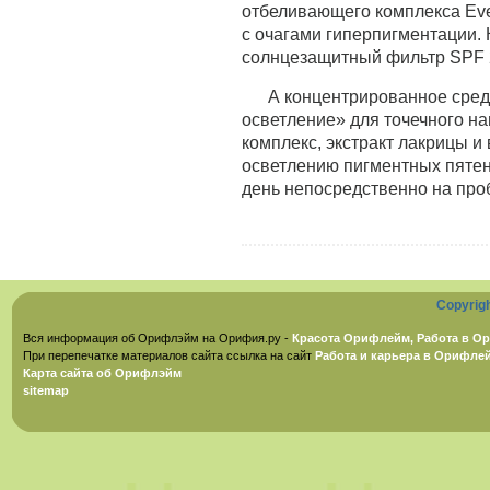
отбеливающего комплекса Eve
с очагами гиперпигментации.
солнцезащитный фильтр SPF 2
А концентрированное сред
осветление» для точечного н
комплекс, экстракт лакрицы и
осветлению пигментных пятен
день непосредственно на про
Copyrig
Вся информация об Орифлэйм на Орифия.ру -
Красота Орифлейм, Работа в Ор
При перепечатке материалов сайта ссылка на сайт
Работа и карьера в Орифле
Карта сайта об Орифлэйм
sitemap