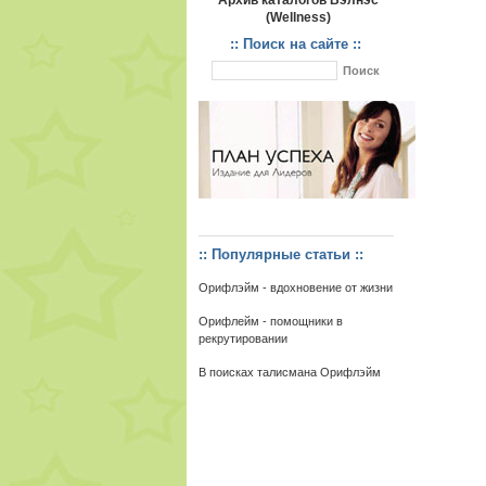
Архив каталогов Вэлнэс
(Wellness)
:: Поиск на сайте ::
:: Популярные статьи ::
Орифлэйм - вдохновение от жизни
Орифлейм - помощники в
рекрутировании
В поисках талисмана Орифлэйм