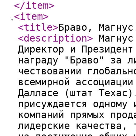
</item
>
<item
>
<title
>
Браво, Магнус
<description
>
Магнус 
Директор и Президент
награду "Браво" за л
чествовании глобальн
всемирной ассоциации
Далласе (штат Техас)
присуждается одному 
компаний прямых прод
лидерские качества, 