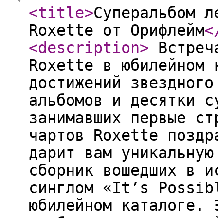
<title
>
Суперальбом л
Roxette от Орифлейм
<
<description
>
Встреча
Roxette в юбилейном 
достижений звездного
альбомов и десятки с
занимавших первые ст
чартов Roxette поздр
дарит вам уникальную
сборник вошедших в и
синглом «It’s Possib
юбилейном каталоге. 