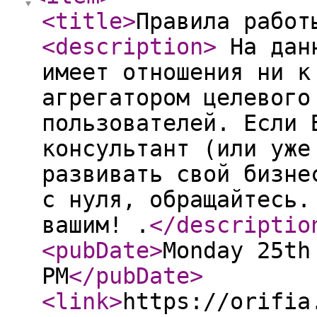
<title
>
Правила работ
<description
>
На данн
имеет отношения ни к
агрегатором целевого
пользователей. Если 
консультант (или уже
развивать свой бизне
с нуля, обращайтесь.
вашим! .
</descriptio
<pubDate
>
Monday 25th
PM
</pubDate
>
<link
>
https://orifia