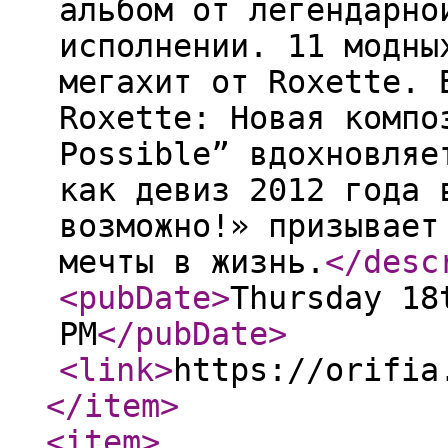
альбом от легендарно
исполнении. 11 модны
мегахит от Roxette. 
Roxette: Новая компо
Possible” вдохновляе
как девиз 2012 года 
возможно!» призывает
мечты в жизнь.
</desc
<pubDate
>
Thursday 18
PM
</pubDate
>
<link
>
https://orifia
</item
>
<item
>