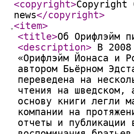
<copyright
>
Copyright 
news
</copyright
>
<item
>
<title
>
Об Орифлэйм п
<description
>
В 2008 
«Орифлэйм Йонаса и Р
автором Бьёрном Эдст
переведена на нескол
чтения на шведском, 
основу книги легли м
компании на протяжен
отчеты и публикации 
воспоминания братьев