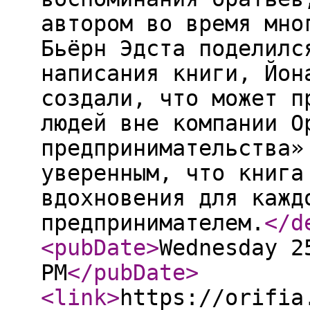
автором во время мно
Бьёрн Эдста поделилс
написания книги, Йон
создали, что может п
людей вне компании О
предпринимательства»
уверенным, что книга
вдохновения для кажд
предпринимателем.
</d
<pubDate
>
Wednesday 2
PM
</pubDate
>
<link
>
https://orifia