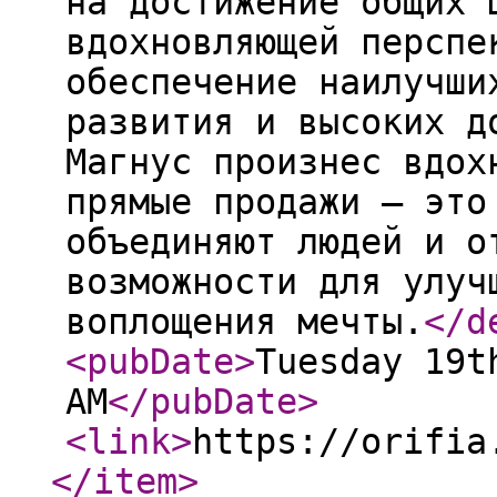
на достижение общих 
вдохновляющей перспе
обеспечение наилучши
развития и высоких д
Магнус произнес вдох
прямые продажи – это
объединяют людей и о
возможности для улуч
воплощения мечты.
</d
<pubDate
>
Tuesday 19t
AM
</pubDate
>
<link
>
https://orifia
</item
>