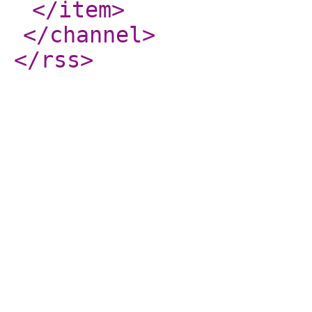
</item
>
</channel
>
</rss
>