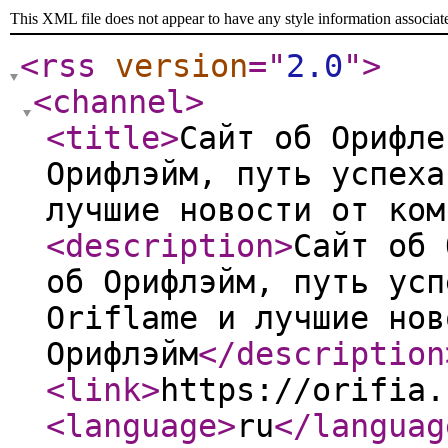
This XML file does not appear to have any style information associat
<rss
version
="
2.0
"
>
<channel
>
<title
>
Сайт об Орифле
Орифлэйм, путь успеха
лучшие новости от ком
<description
>
Сайт об 
об Орифлэйм, путь усп
Oriflame и лучшие нов
Орифлэйм
</description
<link
>
https://orifia.
<language
>
ru
</languag