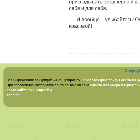
прикладывать ежедневно и все
себя и для себя.
И вообще – улыбайтесь! О
красивой!
Copyrig
Вся информация об Орифлэйм на Орифия.ру -
Красота Орифлейм, Работа в Ор
При перепечатке материалов сайта ссылка на сайт
Работа и карьера в Орифле
Карта сайта об Орифлэйм
sitemap