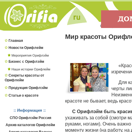
Мир красоты Орифл
Главная
Новости Орифлейм
Мероприятия Орифлэйм
Бизнес с Орифлэйм
«Крас
Наши истории Орифлейм
изречени
Секреты красоты от
Орифлейм
Для к
Продукция Орифлэйм
черты лиц
Неизменн
Статьи о красоте
красоте не бывает, ведь красо
:: Информация ::
С Орифлэйм быть красив
ухаживать за собой (смотри ма
СПО Орифлэйм Россия
руками, ногами). Очень важно
Архив каталогов Орифлейм
моменту жизни (на работу, на д