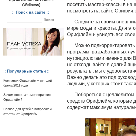
Архив каталогов Вэлнэс
посетить мастер-классы в на
(Wellness)
посмотреть на сайте Орифия.р
:: Поиск на сайте ::
Следите за своим внешним
мире моды и красоты. Для это
Орифлейм и увидеть все свои
Можно подкорректировать 
программ, разработанных луч
нутрициологами именно для Ва
не откладывайте в долгий ящи
результаты, мы с удовольств
:: Популярные статьи ::
Важно делать это под руково
Компания Орифлэйм – лучший
людьми, у которых стоит такая
бренд 2011 года
Побороться с целлюлитом
Зачем посещать мероприятия
Орифлейм?
средств Орифлейм, которые д
содержат максимум натуральн
Вэлнэс для детей в вопросах и
ответах от Орифлэйм