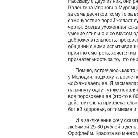
Расскажу о двух из них, они р
Валентина Ивановна Муромце
за семь десятков, кому то за 
самочувствие порой желает лу
черты. Всегда ухоженная кожа
умение стильно и со вкусом о
доброжелательность, прекрас
общении с ними испытываешь 
приятно смотреть, хочется им
признательность за то, что о
Помню, встречаюсь как то
у Мелодии, подхожу, а возле 
«обхаживает» ее. Я засмеялась
на минуту одну, тут же появл
вся порозовевшая (это-то в 80
действительна привлекательна
бог ей здоровья, оптимизма и 
И в заключение хочу сказа
любимой 25-30 рублей в день 
Орифлейм. Красота во многом 