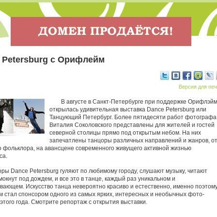
 Petersburg с Орифлейм
Версия для печ
В августе в Санкт-Петербурге при поддержке Орифлэй
открылась удивительная выставка Dance Petersburg или
Танцующий Петербург. Более пятидесяти работ фотографа
Виталия Соколовского представлены для жителей и гостей
северной столицы прямо под открытым небом. На них
запечатлены танцоры различных направлений и жанров, о
о фольклора, на авансцене современного живущего активной жизнью
са.
ры Dance Petersburg гуляют по любимому городу, слушают музыку, читают
мокнут под дождем, и все это в танце, каждый раз уникальном и
вающем. Искусство танца невероятно красиво и естественно, именно поэтом
 стал спонсором одного из самых ярких, интересных и необычных фото-
этого года. Смотрите репортаж с открытия выставки.