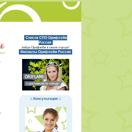
Список СПО Орифлэйм
Россия
найди Орифлейм в своем городе!
Филиалы Орифлейм Россия
ати
м
т
:: Консультация ::
у