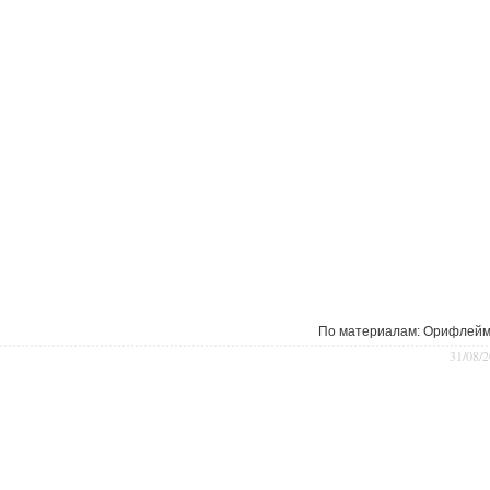
По материалам:
Орифлейм
31/08/