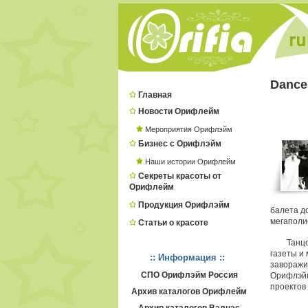
Dance
Главная
Новости Орифлейм
Мероприятия Орифлэйм
Бизнес с Орифлэйм
Наши истории Орифлейм
Секреты красоты от
Орифлейм
Продукция Орифлэйм
балета д
мегаполи
Статьи о красоте
Танцо
газеты и 
:: Информация ::
заворажи
СПО Орифлэйм Россия
Орифлэйм
проектов 
Архив каталогов Орифлейм