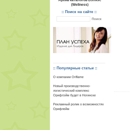
Архив каталогов Вэлнэс
(Wellness)
:: Поиск на сайте ::
:: Популярные статьи ::
О компании Oriflame
Новый производственно-
логистический комплекс
Орифлэйм будет в Ногинске
Рекламный ролик о возможностях
Орифлейм