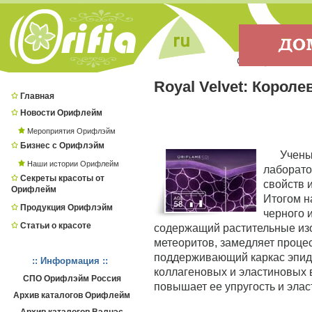
Royal Velvet: Корол
Главная
Новости Орифлейм
Мероприятия Орифлэйм
Бизнес с Орифлэйм
Учены
Наши истории Орифлейм
лаборато
Секреты красоты от
свойств 
Орифлейм
Итогом н
Продукция Орифлэйм
черного 
Статьи о красоте
содержащий растительные из
метеоритов, замедляет процес
поддерживающий каркас эпид
:: Информация ::
коллагеновых и эластиновых в
СПО Орифлэйм Россия
повышает ее упругость и элас
Архив каталогов Орифлейм