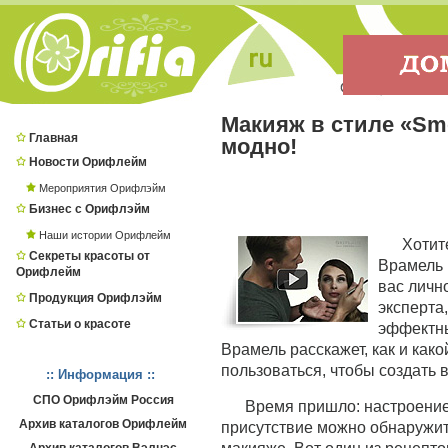
Макияж в стиле «Sm
Главная
модно!
Новости Орифлейм
Мероприятия Орифлэйм
Бизнес с Орифлэйм
Наши истории Орифлейм
Хотит
Секреты красоты от
Врамель 
Орифлейм
вас личн
Продукция Орифлэйм
эксперта
Статьи о красоте
эффектны
Врамель расскажет, как и ка
пользоваться, чтобы создать 
:: Информация ::
СПО Орифлэйм Россия
Время пришло: настроение
Архив каталогов Орифлейм
присутствие можно обнаружить