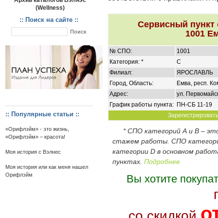
Архив каталогов Вэлнэс
(Wellness)
:: Поиск на сайте ::
Сервисный пункт
1001 Ем
№ СПО:
1001
Категория: *
C
Филиал:
ЯРОСЛАВЛЬ
Город, Область:
Емва, респ. Ко
Адрес:
ул. Первомайск
График работы пункта:
ПН-СБ 11-19
:: Популярные статьи ::
Зарегистрироватьс
«Орифлэйм» - это жизнь,
* СПО категорий А и В – э
«Орифлэйм» – красота!
стажем работы. СПО категор
категории D в основном работ
Моя история с Вэлнес
пунктах.
Подробнее
Моя история или как меня нашел
Орифлэйм
Вы хотите покупа
о
со скидкой