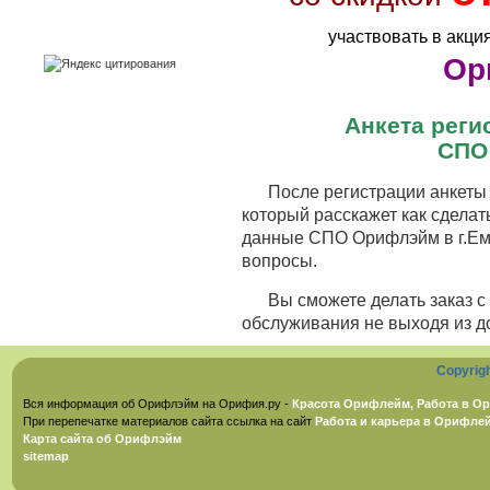
участвовать в акци
Ор
Анкета рег
СПО
После регистрации анкеты 
который расскажет как сделат
данные СПО Орифлэйм в г.Емв
вопросы.
Вы сможете делать заказ 
обслуживания не выходя из д
Copyrig
Вся информация об Орифлэйм на Орифия.ру -
Красота Орифлейм, Работа в Ор
При перепечатке материалов сайта ссылка на сайт
Работа и карьера в Орифле
Карта сайта об Орифлэйм
sitemap