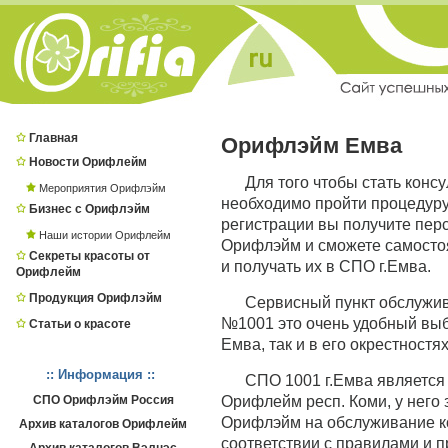
Главная
Орифлэйм Емва
Новости Орифлейм
Для того чтобы стать конс
Мероприятия Орифлэйм
необходимо пройти процедур
Бизнес с Орифлэйм
регистрации вы получите пер
Наши истории Орифлейм
Орифлэйм и сможете самостоя
Секреты красоты от
и получать их в СПО г.Емва.
Орифлейм
Продукция Орифлэйм
Сервисный пункт обслужи
№1001 это очень удобный выбо
Статьи о красоте
Емва, так и в его окрестностя
:: Информация ::
СПО 1001 г.Емва являетс
СПО Орифлэйм Россия
Орифлейм респ. Коми, у него 
Орифлэйм на обслуживание ко
Архив каталогов Орифлейм
соответствии с правилами и 