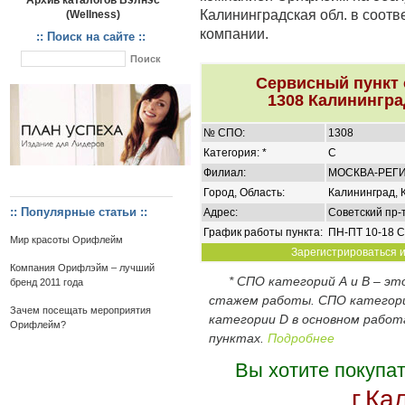
Архив каталогов Вэлнэс
Калининградская обл. в соот
(Wellness)
компании.
:: Поиск на сайте ::
Сервисный пункт
1308 Калинингра
№ СПО:
1308
Категория: *
C
Филиал:
МОСКВА-РЕГ
Город, Область:
Калининград, 
:: Популярные статьи ::
Адрес:
Советский пр-т, 
График работы пункта:
ПН-ПТ 10-18 С
Мир красоты Орифлейм
Зарегистрироваться и
Компания Орифлэйм – лучший
* СПО категорий А и В – э
бренд 2011 года
стажем работы. СПО категор
Зачем посещать мероприятия
категории D в основном работ
Орифлейм?
пунктах.
Подробнее
Вы хотите покупа
г.Ка