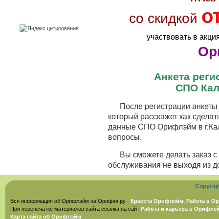
о
со скидкой
участвовать в акци
Ор
Анкета рег
СПО Кал
После регистрации анкеты 
который расскажет как сделат
данные СПО Орифлэйм в г.Кал
вопросы.
Вы сможете делать заказ 
обслуживания не выходя из д
Copyrig
Вся информация об Орифлэйм на Орифия.ру -
Красота Орифлейм, Работа в Ор
При перепечатке материалов сайта ссылка на сайт
Работа и карьера в Орифле
Карта сайта об Орифлэйм