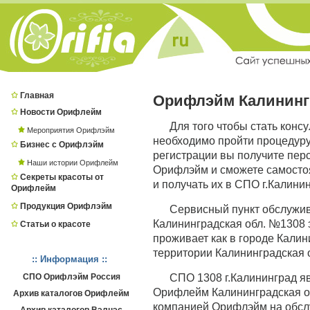
Главная
Орифлэйм Калининг
Новости Орифлейм
Для того чтобы стать конс
Мероприятия Орифлэйм
необходимо пройти процедур
Бизнес с Орифлэйм
регистрации вы получите пер
Наши истории Орифлейм
Орифлэйм и сможете самостоя
Секреты красоты от
и получать их в СПО г.Калинин
Орифлейм
Продукция Орифлэйм
Сервисный пункт обслужи
Калининградская обл. №1308 э
Статьи о красоте
проживает как в городе Калини
территории Калининградская о
:: Информация ::
СПО Орифлэйм Россия
СПО 1308 г.Калининград 
Орифлейм Калининградская обл
Архив каталогов Орифлейм
компанией Орифлэйм на обсл