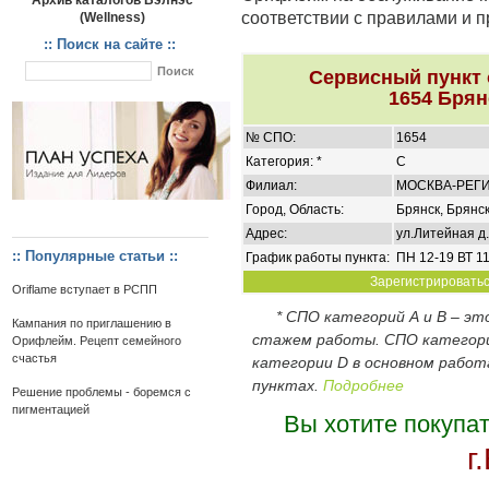
Архив каталогов Вэлнэс
соответствии с правилами и 
(Wellness)
:: Поиск на сайте ::
Сервисный пункт
1654 Брян
№ СПО:
1654
Категория: *
C
Филиал:
МОСКВА-РЕГ
Город, Область:
Брянск, Брянск
Адрес:
ул.Литейная д.
:: Популярные статьи ::
График работы пункта:
ПН 12-19 ВТ 11
Зарегистрироваться
Oriflame вступает в РСПП
* СПО категорий А и В – э
Кампания по приглашению в
стажем работы. СПО категор
Орифлейм. Рецепт семейного
счастья
категории D в основном работ
пунктах.
Подробнее
Решение проблемы - боремся с
пигментацией
Вы хотите покупа
г