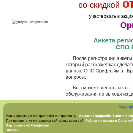
о
со скидкой
участвовать в акци
Ор
Анкета рег
СПО 
После регистрации анкеты 
который расскажет как сделат
данные СПО Орифлэйм в г.Бря
вопросы.
Вы сможете делать заказ 
обслуживания не выходя из д
Copyrig
Вся информация об Орифлэйм на Орифия.ру -
Красота Орифлейм, Работа в Ор
При перепечатке материалов сайта ссылка на сайт
Работа и карьера в Орифле
Карта сайта об Орифлэйм
sitemap