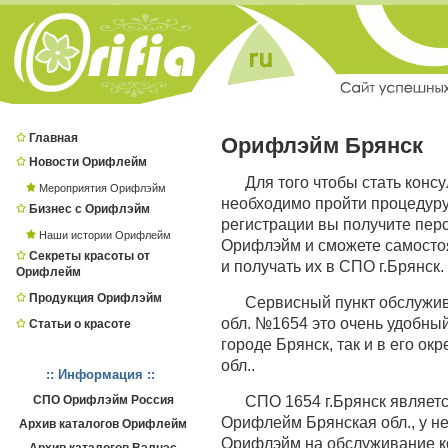
Главная
Орифлэйм Брянск
Новости Орифлейм
Для того чтобы стать конс
Мероприятия Орифлэйм
необходимо пройти процедур
Бизнес с Орифлэйм
регистрации вы получите пер
Наши истории Орифлейм
Орифлэйм и сможете самостоя
Секреты красоты от
и получать их в СПО г.Брянск.
Орифлейм
Продукция Орифлэйм
Сервисный пункт обслужи
обл. №1654 это очень удобный
Статьи о красоте
городе Брянск, так и в его ок
обл..
:: Информация ::
СПО Орифлэйм Россия
СПО 1654 г.Брянск являе
Орифлейм Брянская обл., у не
Архив каталогов Орифлейм
Орифлэйм на обслуживание ко