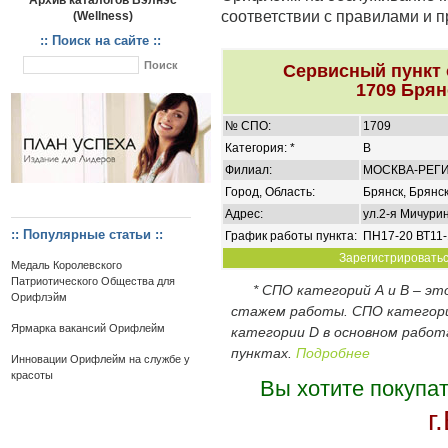
Архив каталогов Вэлнэс
соответствии с правилами и 
(Wellness)
:: Поиск на сайте ::
Сервисный пункт
1709 Брян
№ СПО:
1709
Категория: *
B
Филиал:
МОСКВА-РЕГ
Город, Область:
Брянск, Брянск
Адрес:
ул.2-я Мичурин
:: Популярные статьи ::
График работы пункта:
ПН17-20 ВТ11-
Зарегистрироваться
Медаль Королевского
Патриотического Общества для
* СПО категорий А и В – э
Орифлэйм
стажем работы. СПО категор
Ярмарка вакансий Орифлейм
категории D в основном работ
пунктах.
Подробнее
Инновации Орифлейм на службе у
красоты
Вы хотите покупа
г