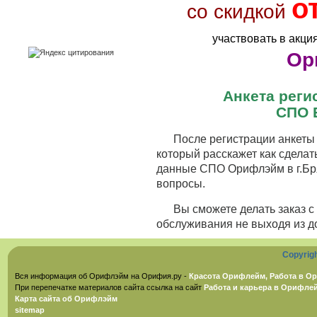
о
со скидкой
участвовать в акци
Ор
Анкета рег
СПО 
После регистрации анкеты 
который расскажет как сделат
данные СПО Орифлэйм в г.Бря
вопросы.
Вы сможете делать заказ 
обслуживания не выходя из д
Copyrig
Вся информация об Орифлэйм на Орифия.ру -
Красота Орифлейм, Работа в Ор
При перепечатке материалов сайта ссылка на сайт
Работа и карьера в Орифле
Карта сайта об Орифлэйм
sitemap