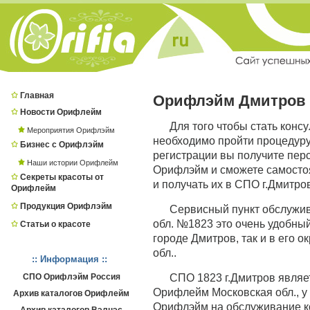
Главная
Орифлэйм Дмитров
Новости Орифлейм
Для того чтобы стать конс
Мероприятия Орифлэйм
необходимо пройти процедур
Бизнес с Орифлэйм
регистрации вы получите пер
Наши истории Орифлейм
Орифлэйм и сможете самостоя
Секреты красоты от
и получать их в СПО г.Дмитров
Орифлейм
Продукция Орифлэйм
Сервисный пункт обслужи
обл. №1823 это очень удобный
Статьи о красоте
городе Дмитров, так и в его 
обл..
:: Информация ::
СПО Орифлэйм Россия
СПО 1823 г.Дмитров явля
Орифлейм Московская обл., у
Архив каталогов Орифлейм
Орифлэйм на обслуживание ко