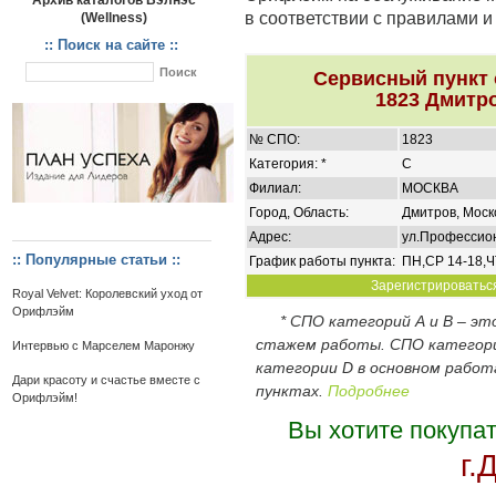
Архив каталогов Вэлнэс
в соответствии с правилами 
(Wellness)
:: Поиск на сайте ::
Сервисный пункт
1823 Дмитро
№ СПО:
1823
Категория: *
C
Филиал:
МОСКВА
Город, Область:
Дмитров, Моск
Адрес:
ул.Профессион
:: Популярные статьи ::
График работы пункта:
ПН,СР 14-18,Ч
Зарегистрироваться
Royal Velvet: Королевский уход от
Орифлэйм
* СПО категорий А и В – э
стажем работы. СПО категор
Интервью с Марселем Маронжу
категории D в основном работ
Дари красоту и счастье вместе с
пунктах.
Подробнее
Орифлэйм!
Вы хотите покупа
г.