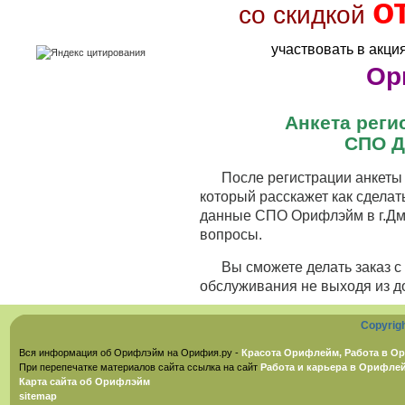
о
со скидкой
участвовать в акци
Ор
Анкета рег
СПО Д
После регистрации анкеты 
который расскажет как сделат
данные СПО Орифлэйм в г.Дми
вопросы.
Вы сможете делать заказ 
обслуживания не выходя из д
Copyrig
Вся информация об Орифлэйм на Орифия.ру -
Красота Орифлейм, Работа в Ор
При перепечатке материалов сайта ссылка на сайт
Работа и карьера в Орифле
Карта сайта об Орифлэйм
sitemap