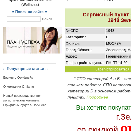
Архив каталогов Вэлнэс
(Wellness)
:: Поиск на сайте ::
Сервисный пункт
1948 Зел
№ СПО:
1948
Категория: *
C
Филиал:
МОСКВА
Город, Область:
Зеленоград, М
Адрес:
Георгиевский п
График работы пункта:
ПН-ПТ 14-20
:: Популярные статьи ::
Зарегистрироваться и
Бизнес с Орифлэйм
* СПО категорий А и В – э
стажем работы. СПО категор
О компании Oriflame
категории D в основном работ
Новый производственно-
пунктах.
Подробнее
логистический комплекс
Орифлэйм будет в Ногинске
Вы хотите покупа
г.З
о
со скидкой