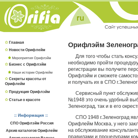
Главная
Орифлэйм Зеленогр
Новости Орифлейм
Для того чтобы стать конс
Мероприятия Орифлэйм
необходимо пройти процедур
Бизнес с Орифлэйм
регистрации вы получите пер
Наши истории Орифлейм
Орифлэйм и сможете самостоя
Секреты красоты от
и получать их в СПО г.Зеленог
Орифлейм
Продукция Орифлэйм
Сервисный пункт обслужи
№1948 это очень удобный выбо
Статьи о красоте
Зеленоград, так и в его окрес
:: Информация ::
СПО 1948 г.Зеленоград я
СПО Орифлэйм Россия
Орифлейм Москва, у него зак
на обслуживание консультанто
Архив каталогов Орифлейм
правилами и процедурами ко