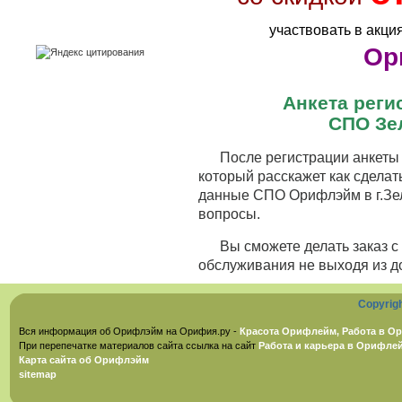
участвовать в акци
Ор
Анкета рег
СПО Зе
После регистрации анкеты 
который расскажет как сделат
данные СПО Орифлэйм в г.Зел
вопросы.
Вы сможете делать заказ 
обслуживания не выходя из д
Copyrig
Вся информация об Орифлэйм на Орифия.ру -
Красота Орифлейм, Работа в Ор
При перепечатке материалов сайта ссылка на сайт
Работа и карьера в Орифле
Карта сайта об Орифлэйм
sitemap