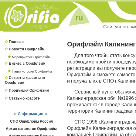
Главная
Орифлэйм Калининг
Новости Орифлейм
Для того чтобы стать конс
Мероприятия Орифлэйм
необходимо пройти процедур
Бизнес с Орифлэйм
регистрации вы получите пер
Наши истории Орифлейм
Орифлэйм и сможете самостоя
Секреты красоты от
и получать их в СПО г.Калинин
Орифлейм
Продукция Орифлэйм
Сервисный пункт обслужи
Калининградская обл. №1996 э
Статьи о красоте
проживает как в городе Калини
территории Калининградская о
:: Информация ::
СПО Орифлэйм Россия
СПО 1996 г.Калининград 
Орифлейм Калининградская обл
Архив каталогов Орифлейм
компанией Орифлэйм на обсл