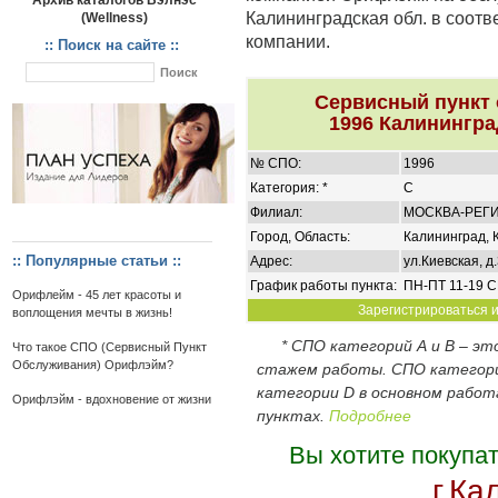
Архив каталогов Вэлнэс
Калининградская обл. в соот
(Wellness)
компании.
:: Поиск на сайте ::
Сервисный пункт
1996 Калинингра
№ СПО:
1996
Категория: *
C
Филиал:
МОСКВА-РЕГ
Город, Область:
Калининград, 
:: Популярные статьи ::
Адрес:
ул.Киевская, д.
График работы пункта:
ПН-ПТ 11-19 С
Орифлейм - 45 лет красоты и
Зарегистрироваться и
воплощения мечты в жизнь!
* СПО категорий А и В – э
Что такое СПО (Сервисный Пункт
Обслуживания) Орифлэйм?
стажем работы. СПО категор
категории D в основном работ
Орифлэйм - вдохновение от жизни
пунктах.
Подробнее
Вы хотите покупа
г.Ка