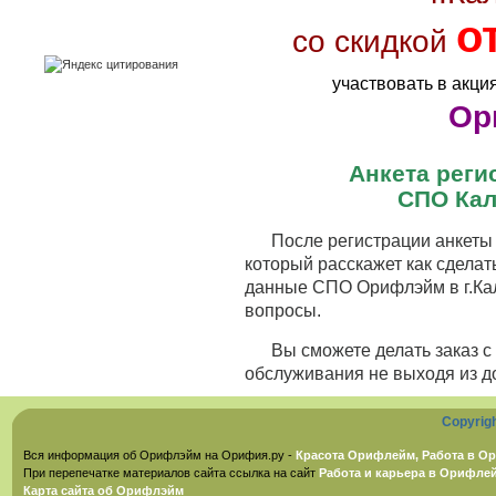
о
со скидкой
участвовать в акци
Ор
Анкета рег
СПО Кал
После регистрации анкеты 
который расскажет как сделат
данные СПО Орифлэйм в г.Кал
вопросы.
Вы сможете делать заказ 
обслуживания не выходя из д
Copyrig
Вся информация об Орифлэйм на Орифия.ру -
Красота Орифлейм, Работа в Ор
При перепечатке материалов сайта ссылка на сайт
Работа и карьера в Орифле
Карта сайта об Орифлэйм