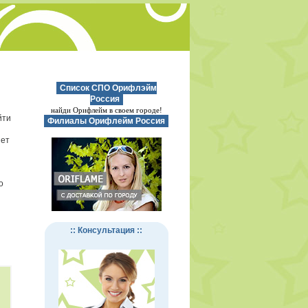
Список СПО Орифлэйм
Россия
найди Орифлейм в своем городе!
йти
Филиалы Орифлейм Россия
нет
о
:: Консультация ::