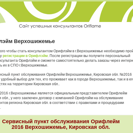
лэйм Верхошижемье
того чтобы стать консультантом Орифлэйм в г.Верхошижемье необходимо про
ру
регистрации в Орифлэйм
. После регистрации вы получите персональный
нсультанта Орифлэйм и сможете самостоятельно делать заказы через интер
ть их в СПО г.Верхошижемье.
исный пункт обслуживания Орифлейм Верхошижемье, Кировская обл. №2016
 удобный выбор для тех, кто проживает как в городе Верхошижемье, так и в ег
тях на территории Кировская обл..
2016 г.Верхошижемье является официальным представителем Орифлейм
я обл., у него заключен договор с компанией Орифлэйм на обслуживание
антов региона Кировская обл. в соответствии с правилами и процедурами
.
Сервисный пункт обслуживания Орифлейм
2016 Верхошижемье, Кировская обл.