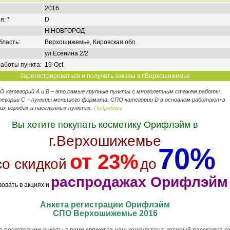
2016
я: *
D
Н.НОВГОРОД
бласть:
Верхошижемье, Кировская обл.
ул.Есенина 2/2
аботы пункта:
19-Oct
Зарегистрироваться и получать заказы в г.Верхошижемье
ПО категорий А и В – это самые крупные пункты с многолетним стажем работы.
егории C – пункты меньшего формата. СПО категории D в основном работают в
их городах и населенных пунктах.
Подробнее
Вы хотите покупать косметику Орифлэйм в
г.Верхошижемье
70%
от 23%
со скидкой
до
распродажах Орифлэйм
вовать в акциях и
Анкета регистрации Орифлэйм
СПО Верхошижемье 2016