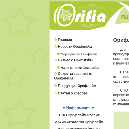
Ориф
Главная
Новости Орифлейм
Для 
процеду
Мероприятия Орифлэйм
номер ко
Бизнес с Орифлэйм
и получа
Наши истории Орифлейм
Серв
Секреты красоты от
это очень
Орифлейм
окрестнос
Продукция Орифлэйм
СПО 
Статьи о красоте
Кировска
консульт
компании
:: Информация ::
СПО Орифлэйм Россия
Архив каталогов Орифлейм