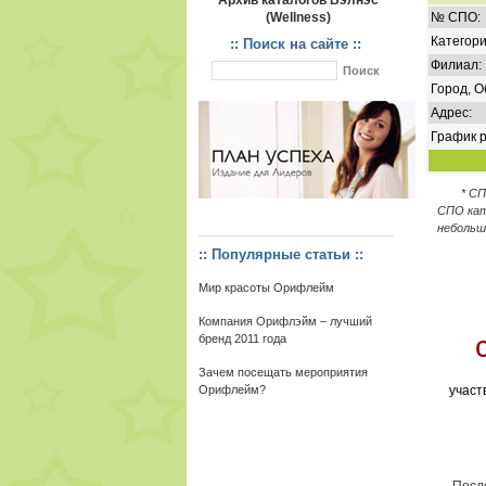
Архив каталогов Вэлнэс
(Wellness)
№ СПО:
Категори
:: Поиск на сайте ::
Филиал:
Город, О
Адрес:
График р
* С
СПО кат
небольш
:: Популярные статьи ::
Мир красоты Орифлейм
Компания Орифлэйм – лучший
бренд 2011 года
Зачем посещать мероприятия
Орифлейм?
участ