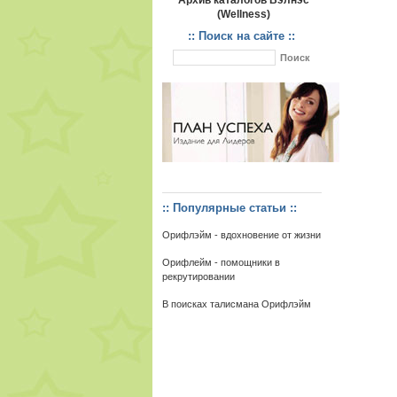
Архив каталогов Вэлнэс
(Wellness)
:: Поиск на сайте ::
:: Популярные статьи ::
Орифлэйм - вдохновение от жизни
Орифлейм - помощники в
рекрутировании
В поисках талисмана Орифлэйм