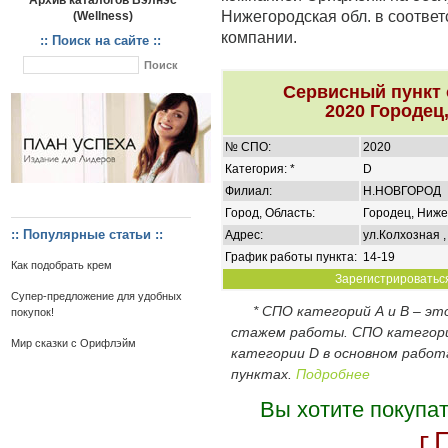
Архив каталогов Вэлнэс
Нижегородская обл. в соотве
(Wellness)
компании.
:: Поиск на сайте ::
Сервисный пункт
2020 Городец
№ СПО:
2020
Категория: *
D
Филиал:
Н.НОВГОРОД
Город, Область:
Городец, Ниже
:: Популярные статьи ::
Адрес:
ул.Колхозная ,
График работы пункта:
14-19
Как подобрать крем
Зарегистрироваться
Супер-предложение для удобных
* СПО категорий А и В – э
покупок!
стажем работы. СПО категор
Мир сказки с Орифлэйм
категории D в основном работ
пунктах.
Подробнее
Вы хотите покупа
г.