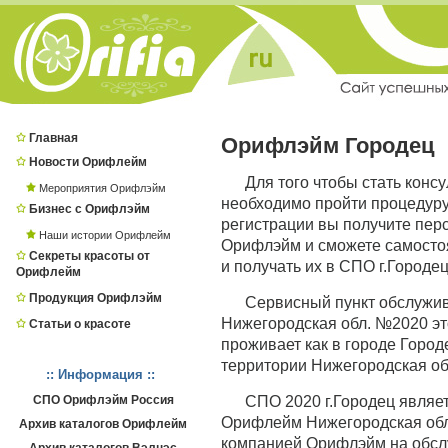
Главная
Орифлэйм Городец
Новости Орифлейм
Для того чтобы стать конс
Мероприятия Орифлэйм
необходимо пройти процедур
Бизнес с Орифлэйм
регистрации вы получите пер
Наши истории Орифлейм
Орифлэйм и сможете самостоя
Секреты красоты от
и получать их в СПО г.Городец
Орифлейм
Продукция Орифлэйм
Сервисный пункт обслужи
Нижегородская обл. №2020 это
Статьи о красоте
проживает как в городе Городе
территории Нижегородская об
:: Информация ::
СПО Орифлэйм Россия
СПО 2020 г.Городец явля
Орифлейм Нижегородская обл.,
Архив каталогов Орифлейм
компанией Орифлэйм на обсл