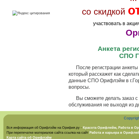
о
со скидкой
участвовать в акци
Ор
Анкета рег
СПО Г
После регистрации анкеты 
который расскажет как сделат
данные СПО Орифлэйм в г.Гор
вопросы.
Вы сможете делать заказ 
обслуживания не выходя из д
Copyrig
Вся информация об Орифлэйм на Орифия.ру -
Красота Орифлейм, Работа в Ор
При перепечатке материалов сайта ссылка на сайт
Работа и карьера в Орифле
Карта сайта об Орифлэйм