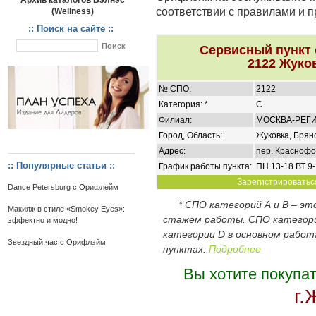
Архив каталогов Вэлнэс
соответствии с правилами и 
(Wellness)
:: Поиск на сайте ::
Сервисный пункт
2122 Жуков
№ СПО:
2122
Категория: *
C
Филиал:
МОСКВА-РЕГ
Город, Область:
Жуковка, Брянс
Адрес:
пер. Краснофо
:: Популярные статьи ::
График работы пункта:
ПН 13-18 ВТ 9-
Зарегистрироваться
Dance Petersburg с Орифлейм
* СПО категорий А и В – э
Макияж в стиле «Smokey Eyes»:
стажем работы. СПО категор
эффектно и модно!
категории D в основном работ
Звездный час с Орифлэйм
пунктах.
Подробнее
Вы хотите покупа
г.