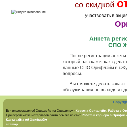
о
со скидкой
участвовать в акци
Ор
Анкета рег
СПО Ж
После регистрации анкеты 
который расскажет как сделат
данные СПО Орифлэйм в г.Жук
вопросы.
Вы сможете делать заказ 
обслуживания не выходя из д
Copyrig
Вся информация об Орифлэйм на Орифия.ру -
Красота Орифлейм, Работа в Ор
При перепечатке материалов сайта ссылка на сайт
Работа и карьера в Орифле
Карта сайта об Орифлэйм
sitemap