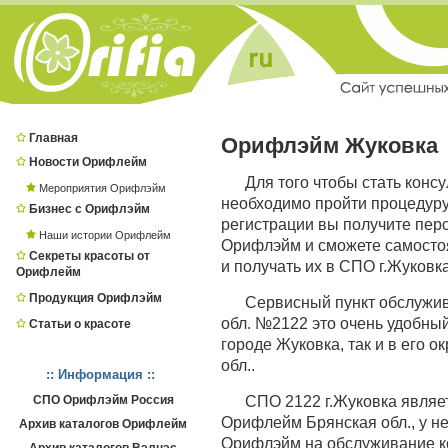
Главная
Орифлэйм Жуковка
Новости Орифлейм
Для того чтобы стать конс
Мероприятия Орифлэйм
необходимо пройти процедур
Бизнес с Орифлэйм
регистрации вы получите пер
Наши истории Орифлейм
Орифлэйм и сможете самостоя
Секреты красоты от
и получать их в СПО г.Жуковка
Орифлейм
Продукция Орифлэйм
Сервисный пункт обслужи
обл. №2122 это очень удобный
Статьи о красоте
городе Жуковка, так и в его 
обл..
:: Информация ::
СПО Орифлэйм Россия
СПО 2122 г.Жуковка явля
Орифлейм Брянская обл., у не
Архив каталогов Орифлейм
Орифлэйм на обслуживание ко