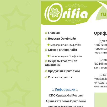
Ориф
Главная
Новости Орифлейм
Для 
пройти п
Мероприятия Орифлэйм
персонал
Бизнес с Орифлэйм
через ин
Наши истории Орифлейм
Серв
Секреты красоты от
№2168 эт
Орифлейм
так и в е
Продукция Орифлэйм
СПО 
Статьи о красоте
Московск
консульт
компании
:: Информация ::
СПО Орифлэйм Россия
Архив каталогов Орифлейм