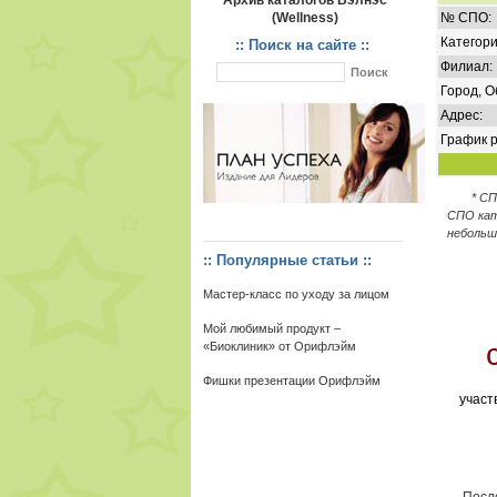
Архив каталогов Вэлнэс
(Wellness)
№ СПО:
Категори
:: Поиск на сайте ::
Филиал:
Город, О
Адрес:
График р
* С
СПО кат
небольш
:: Популярные статьи ::
Мастер-класс по уходу за лицом
Мой любимый продукт –
«Биоклиник» от Орифлэйм
Фишки презентации Орифлэйм
участ