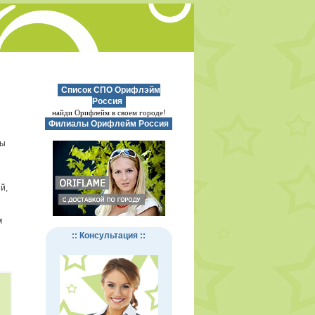
Список СПО Орифлэйм
Россия
найди Орифлейм в своем городе!
Филиалы Орифлейм Россия
зы
й,
м
:: Консультация ::