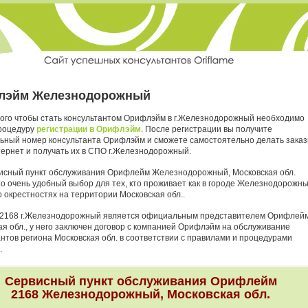
лэйм Железнодорожный
того чтобы стать консультантом Орифлэйм в г.Железнодорожный необходимо
роцедуру
регистрации в Орифлэйм
. После регистрации вы получите
ьный номер консультанта Орифлэйм и сможете самостоятельно делать зака
тернет и получать их в СПО г.Железнодорожный.
исный пункт обслуживания Орифлейм Железнодорожный, Московская обл.
о очень удобный выбор для тех, кто проживает как в городе Железнодорожны
го окрестностях на территории Московская обл..
2168 г.Железнодорожный является официальным представителем Орифлей
ая обл., у него заключен договор с компанией Орифлэйм на обслуживание
антов региона Московская обл. в соответствии с правилами и процедурами
.
Сервисный пункт обслуживания Орифлейм
2168 Железнодорожный, Московская обл.