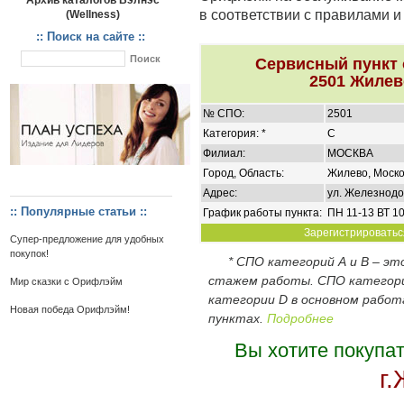
Архив каталогов Вэлнэс
в соответствии с правилами 
(Wellness)
:: Поиск на сайте ::
Сервисный пункт
2501 Жилев
№ СПО:
2501
Категория: *
C
Филиал:
МОСКВА
Город, Область:
Жилево, Моско
Адрес:
ул. Железнодо
:: Популярные статьи ::
График работы пункта:
ПН 11-13 ВТ 10
Зарегистрироваться
Супер-предложение для удобных
покупок!
* СПО категорий А и В – э
стажем работы. СПО категор
Мир сказки с Орифлэйм
категории D в основном работ
Новая победа Орифлэйм!
пунктах.
Подробнее
Вы хотите покупа
г