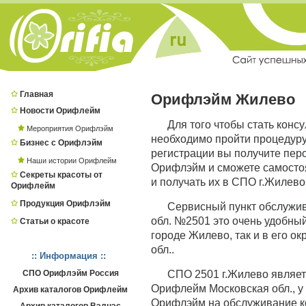
Главная
Орифлэйм Жилево
Новости Орифлейм
Для того чтобы стать конс
Мероприятия Орифлэйм
необходимо пройти процедур
Бизнес с Орифлэйм
регистрации вы получите пер
Наши истории Орифлейм
Орифлэйм и сможете самостоя
Секреты красоты от
и получать их в СПО г.Жилево
Орифлейм
Продукция Орифлэйм
Сервисный пункт обслужи
обл. №2501 это очень удобный
Статьи о красоте
городе Жилево, так и в его о
обл..
:: Информация ::
СПО Орифлэйм Россия
СПО 2501 г.Жилево являе
Орифлейм Московская обл., у
Архив каталогов Орифлейм
Орифлэйм на обслуживание ко