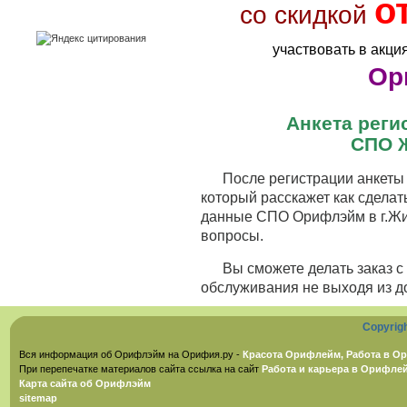
о
со скидкой
участвовать в акци
Ор
Анкета рег
СПО 
После регистрации анкеты 
который расскажет как сделат
данные СПО Орифлэйм в г.Жил
вопросы.
Вы сможете делать заказ 
обслуживания не выходя из д
Copyrig
Вся информация об Орифлэйм на Орифия.ру -
Красота Орифлейм, Работа в Ор
При перепечатке материалов сайта ссылка на сайт
Работа и карьера в Орифле
Карта сайта об Орифлэйм
sitemap