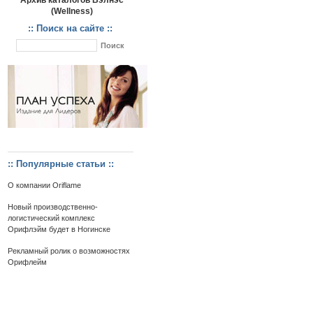
Архив каталогов Вэлнэс
(Wellness)
:: Поиск на сайте ::
:: Популярные статьи ::
О компании Oriflame
Новый производственно-
логистический комплекс
Орифлэйм будет в Ногинске
Рекламный ролик о возможностях
Орифлейм