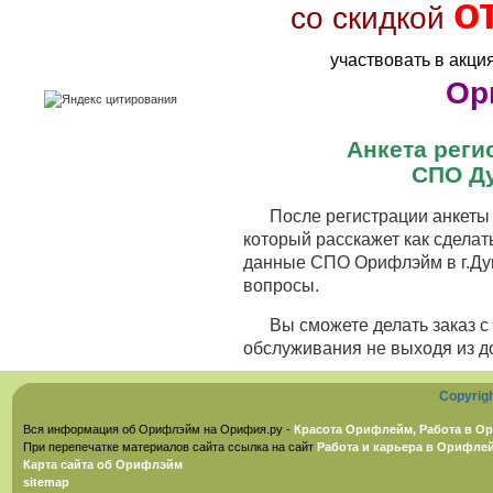
о
со скидкой
участвовать в акци
Ор
Анкета рег
СПО Д
После регистрации анкеты 
который расскажет как сделат
данные СПО Орифлэйм в г.Дум
вопросы.
Вы сможете делать заказ 
обслуживания не выходя из д
Copyrig
Вся информация об Орифлэйм на Орифия.ру -
Красота Орифлейм, Работа в Ор
При перепечатке материалов сайта ссылка на сайт
Работа и карьера в Орифле
Карта сайта об Орифлэйм
sitemap