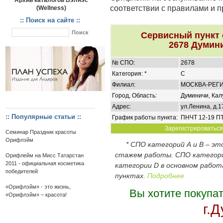
Архив каталогов Вэлнэс
соответствии с правилами и 
(Wellness)
:: Поиск на сайте ::
Сервисный пункт
2678 Думини
№ СПО:
2678
Категория: *
C
Филиал:
МОСКВА-РЕГ
Город, Область:
Думиничи, Кал
Адрес:
ул.Ленина, д.17
:: Популярные статьи ::
График работы пункта:
ПНЧТ 12-19 ПТ
Зарегистрироваться 
Семинар Праздник красоты
Орифлэйм
* СПО категорий А и В – э
стажем работы. СПО категор
Орифлейм на Мисс Татарстан
2011 - официальная косметика
категории D в основном работ
победителей
пунктах.
Подробнее
«Орифлэйм» - это жизнь,
Вы хотите покупа
«Орифлэйм» – красота!
г.