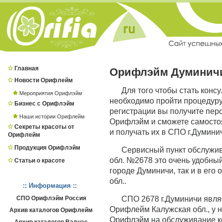
Главная
Орифлэйм Думинич
Новости Орифлейм
Для того чтобы стать конс
Мероприятия Орифлэйм
необходимо пройти процедур
Бизнес с Орифлэйм
регистрации вы получите пер
Наши истории Орифлейм
Орифлэйм и сможете самостоя
Секреты красоты от
и получать их в СПО г.Думини
Орифлейм
Продукция Орифлэйм
Сервисный пункт обслужи
обл. №2678 это очень удобный
Статьи о красоте
городе Думиничи, так и в его
обл..
:: Информация ::
СПО Орифлэйм Россия
СПО 2678 г.Думиничи явл
Орифлейм Калужская обл., у н
Архив каталогов Орифлейм
Орифлэйм на обслуживание ко