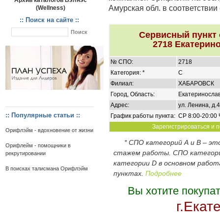
Архив каталогов Вэлнэс
Амурская обл. в соответствии
(Wellness)
:: Поиск на сайте ::
Сервисный пункт
2718 Екатерино
№ СПО:
2718
Категория: *
C
Филиал:
ХАБАРОВСК
Город, Область:
Екатеринослав
Адрес:
ул. Ленина, д.4
:: Популярные статьи ::
График работы пункта:
СР 8:00-20:00 
Зарегистрироваться и п
Орифлэйм - вдохновение от жизни
* СПО категорий А и В – э
Орифлейм - помощники в
стажем работы. СПО категор
рекрутировании
категории D в основном работ
В поисках талисмана Орифлэйм
пунктах.
Подробнее
Вы хотите покупа
г.Екат