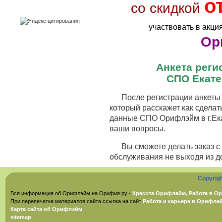
о
со скидкой
участвовать в акци
Ор
Анкета рег
СПО Екате
После регистрации анкеты 
который расскажет как сделат
данные СПО Орифлэйм в г.Ека
ваши вопросы.
Вы сможете делать заказ 
обслуживания не выходя из д
Copyrig
Вся информация об Орифлэйм на Орифия.ру -
Красота Орифлейм, Работа в Ор
При перепечатке материалов сайта ссылка на сайт
Работа и карьера в Орифле
Карта сайта об Орифлэйм
sitemap