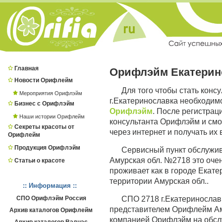
Главная
Орифлэйм Екатерин
Новости Орифлейм
Для того чтобы стать кон
Мероприятия Орифлэйм
г.Екатеринославка необходим
Бизнес с Орифлэйм
Орифлэйм
. После регистра
Наши истории Орифлейм
консультанта Орифлэйм и смо
Секреты красоты от
через интернет и получать их
Орифлейм
Продукция Орифлэйм
Сервисный пункт обслужи
Амурская обл. №2718 это очен
Статьи о красоте
проживает как в городе Екатер
территории Амурская обл..
:: Информация ::
СПО Орифлэйм Россия
СПО 2718 г.Екатериносла
представителем Орифлейм Аму
Архив каталогов Орифлейм
компанией Орифлэйм на обсл