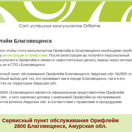
эйм Благовещенск
того чтобы стать консультантом Орифлэйм в г.Благовещенск необходимо прой
ру
регистрации в Орифлэйм
. После регистрации вы получите персональный
нсультанта Орифлэйм и сможете самостоятельно делать заказы через интер
ь их в СПО г.Благовещенск.
исный пункт обслуживания Орифлейм Благовещенск, Амурская обл. №2800 эт
бный выбор для тех, кто проживает как в городе Благовещенск, так и в его
тях на территории Амурская обл..
2800 г.Благовещенск является официальным представителем Орифлейм
 обл., у него заключен договор с компанией Орифлэйм на обслуживание
антов региона Амурская обл. в соответствии с правилами и процедурами
.
Сервисный пункт обслуживания Орифлейм
2800 Благовещенск, Амурская обл.