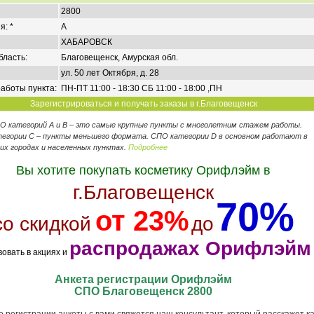
2800
я: *
A
ХАБАРОВСК
бласть:
Благовещенск, Амурская обл.
ул. 50 лет Октября, д. 28
аботы пункта:
ПН-ПТ 11:00 - 18:30 СБ 11:00 - 18:00 ,ПН
Зарегистрироваться и получать заказы в г.Благовещенск
ПО категорий А и В – это самые крупные пункты с многолетним стажем работы.
егории C – пункты меньшего формата. СПО категории D в основном работают в
их городах и населенных пунктах.
Подробнее
Вы хотите покупать косметику Орифлэйм в
г.Благовещенск
70%
от 23%
со скидкой
до
распродажах Орифлэйм
вовать в акциях и
Анкета регистрации Орифлэйм
СПО Благовещенск 2800