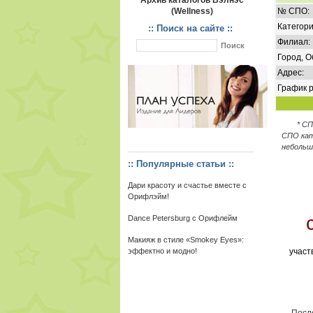
Архив каталогов Вэлнэс
(Wellness)
№ СПО:
Категори
:: Поиск на сайте ::
Филиал:
Город, О
Адрес:
График р
* С
СПО кат
небольш
:: Популярные статьи ::
Дари красоту и счастье вместе с
Орифлэйм!
Dance Petersburg с Орифлейм
Макияж в стиле «Smokey Eyes»:
эффектно и модно!
участ