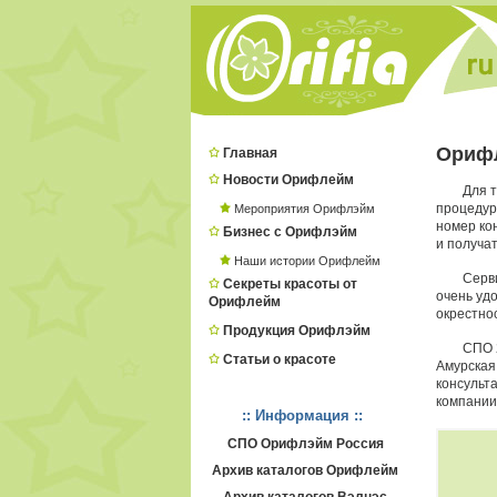
Орифл
Главная
Новости Орифлейм
Для 
процеду
Мероприятия Орифлэйм
номер ко
Бизнес с Орифлэйм
и получат
Наши истории Орифлейм
Серв
Секреты красоты от
очень удо
Орифлейм
окрестнос
Продукция Орифлэйм
СПО 
Статьи о красоте
Амурская
консульт
компании
:: Информация ::
СПО Орифлэйм Россия
Архив каталогов Орифлейм