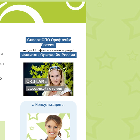
Список СПО Орифлэйм
Россия
найди Орифлейм в своем городе!
ти
Филиалы Орифлейм Россия
нет
о
:: Консультация ::