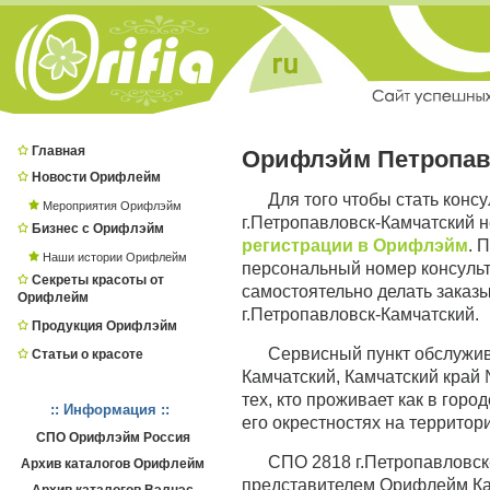
Главная
Орифлэйм Петропав
Новости Орифлейм
Для того чтобы стать кон
Мероприятия Орифлэйм
г.Петропавловск-Камчатский 
Бизнес с Орифлэйм
регистрации в Орифлэйм
. 
Наши истории Орифлейм
персональный номер консуль
Секреты красоты от
самостоятельно делать заказы
Орифлейм
г.Петропавловск-Камчатский.
Продукция Орифлэйм
Сервисный пункт обслужи
Статьи о красоте
Камчатский, Камчатский край
тех, кто проживает как в горо
:: Информация ::
его окрестностях на территор
СПО Орифлэйм Россия
СПО 2818 г.Петропавловс
Архив каталогов Орифлейм
представителем Орифлейм Кам