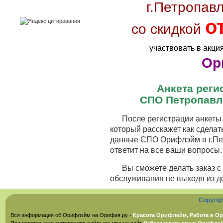
г.Петропав
о
со скидкой
участвовать в акци
Ор
Анкета рег
СПО Петропавл
После регистрации анкеты 
который расскажет как сделат
данные СПО Орифлэйм в г.Пе
ответит на все ваши вопросы.
Вы сможете делать заказ 
обслуживания не выходя из д
Copyrig
Вся информация об Орифлэйм на Орифия.ру -
Красота Орифлейм, Работа в Ор
При перепечатке материалов сайта ссылка на сайт
Работа и карьера в Орифле