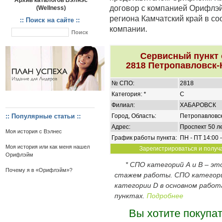
Архив каталогов Вэлнэс
договор с компанией Орифлэй
(Wellness)
региона Камчатский край в с
:: Поиск на сайте ::
компании.
Сервисный пункт
2818 Петропавловск-
№ СПО:
2818
Категория: *
C
Филиал:
ХАБАРОВСК
:: Популярные статьи ::
Город, Область:
Петропавловск
Адрес:
Проспект 50 л
Моя история с Вэлнес
График работы пункта:
ПН - ПТ 14:00 -
Моя история или как меня нашел
Зарегистрироваться и получа
Орифлэйм
* СПО категорий А и В – э
Почему я в «Орифлэйм»?
стажем работы. СПО категор
категории D в основном работ
пунктах.
Подробнее
Вы хотите покупа