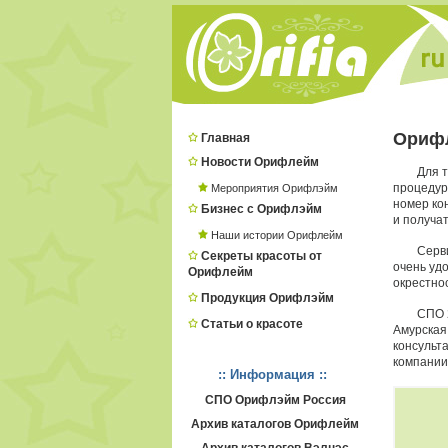
Орифл
Главная
Новости Орифлейм
Для 
процеду
Мероприятия Орифлэйм
номер ко
Бизнес с Орифлэйм
и получат
Наши истории Орифлейм
Серв
Секреты красоты от
очень удо
Орифлейм
окрестнос
Продукция Орифлэйм
СПО 
Статьи о красоте
Амурская
консульт
компании
:: Информация ::
СПО Орифлэйм Россия
Архив каталогов Орифлейм