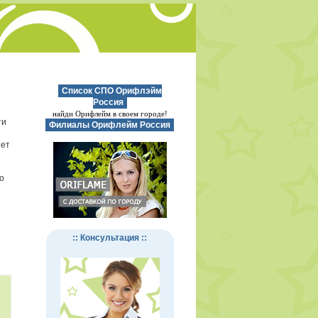
Список СПО Орифлэйм
Россия
найди Орифлейм в своем городе!
ти
Филиалы Орифлейм Россия
нет
о
:: Консультация ::