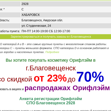
2928
я: *
C
ХАБАРОВСК
бласть:
Благовещенск, Амурская обл.
ул. Студенческая, 24
аботы пункта:
ПН-ПТ 14:00-19:00 СБ 12:00-17:00
Зарегистрироваться и получать заказы в г.Благовещенск
ПО категорий А и В – это самые крупные пункты с многолетним стажем работы.
егории C – пункты меньшего формата. СПО категории D в основном работают в
их городах и населенных пунктах.
Подробнее
Вы хотите покупать косметику Орифлэйм в
г.Благовещенск
70%
от 23%
со скидкой
до
распродажах Орифлэйм
вовать в акциях и
Анкета регистрации Орифлэйм
СПО Благовещенск 2928