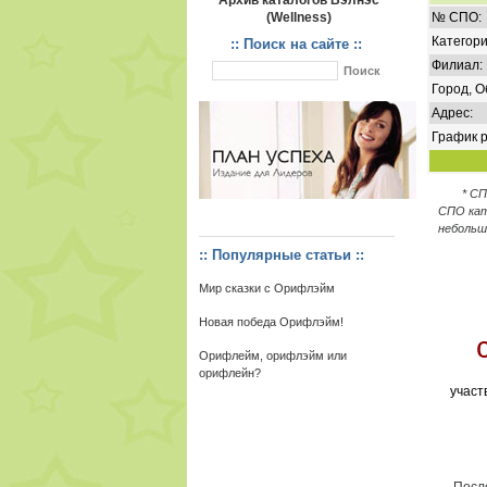
Архив каталогов Вэлнэс
(Wellness)
№ СПО:
Категори
:: Поиск на сайте ::
Филиал:
Город, О
Адрес:
График р
* С
СПО кат
небольш
:: Популярные статьи ::
Мир сказки с Орифлэйм
Новая победа Орифлэйм!
Орифлейм, орифлэйм или
орифлейн?
участ