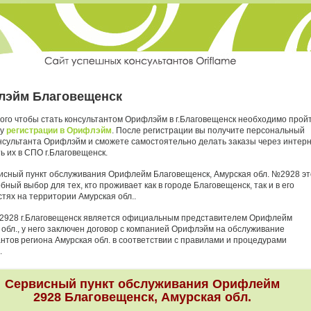
эйм Благовещенск
того чтобы стать консультантом Орифлэйм в г.Благовещенск необходимо прой
ру
регистрации в Орифлэйм
. После регистрации вы получите персональный
нсультанта Орифлэйм и сможете самостоятельно делать заказы через интер
ь их в СПО г.Благовещенск.
исный пункт обслуживания Орифлейм Благовещенск, Амурская обл. №2928 эт
бный выбор для тех, кто проживает как в городе Благовещенск, так и в его
тях на территории Амурская обл..
2928 г.Благовещенск является официальным представителем Орифлейм
 обл., у него заключен договор с компанией Орифлэйм на обслуживание
антов региона Амурская обл. в соответствии с правилами и процедурами
.
Сервисный пункт обслуживания Орифлейм
2928 Благовещенск, Амурская обл.