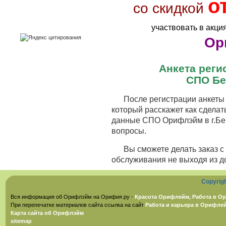
о
со скидкой
участвовать в акци
Ор
Анкета рег
СПО Бе
После регистрации анкеты 
который расскажет как сделат
данные СПО Орифлэйм в г.Бер
вопросы.
Вы сможете делать заказ 
обслуживания не выходя из д
Copyrig
Вся информация об Орифлэйм на Орифия.ру -
Красота Орифлейм, Работа в Ор
При перепечатке материалов сайта ссылка на сайт
Работа и карьера в Орифле
Карта сайта об Орифлэйм
sitemap