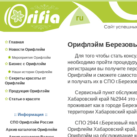
Главная
Орифлэйм Березов
Новости Орифлейм
Для того чтобы стать конс
Мероприятия Орифлэйм
необходимо пройти процедур
Бизнес с Орифлэйм
регистрации вы получите пер
Наши истории Орифлейм
Орифлэйм и сможете самостоя
Секреты красоты от
и получать их в СПО г.Березо
Орифлейм
Продукция Орифлэйм
Сервисный пункт обслужи
Хабаровский край №2944 это о
Статьи о красоте
проживает как в городе Березо
территории Хабаровский край
:: Информация ::
СПО Орифлэйм Россия
СПО 2944 г.Березовый яв
Орифлейм Хабаровский край, 
Архив каталогов Орифлейм
Орифлэйм на обслуживание к