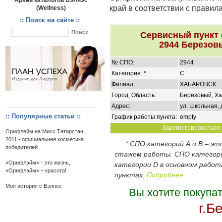
Архив каталогов Вэлнэс
край в соответствии с правил
(Wellness)
:: Поиск на сайте ::
Сервисный пункт
2944 Березов
№ СПО:
2944
Категория: *
C
Филиал:
ХАБАРОВСК
Город, Область:
Березовый, Ха
Адрес:
ул. Школьная, 
:: Популярные статьи ::
График работы пункта:
empty
Зарегистрироваться 
Орифлейм на Мисс Татарстан
2011 - официальная косметика
* СПО категорий А и В – э
победителей
стажем работы. СПО категор
«Орифлэйм» - это жизнь,
категории D в основном работ
«Орифлэйм» – красота!
пунктах.
Подробнее
Моя история с Вэлнес
Вы хотите покупа
г.Б