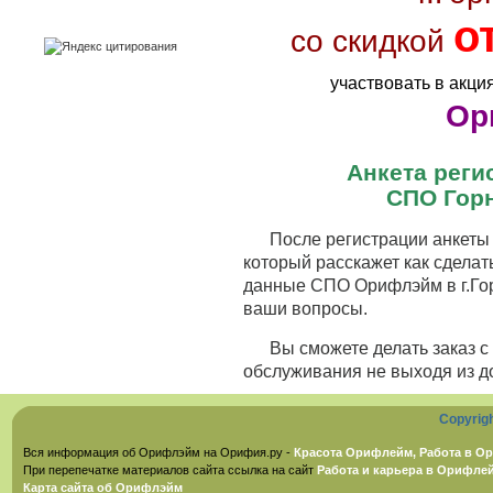
о
со скидкой
участвовать в акци
Ор
Анкета рег
СПО Гор
После регистрации анкеты 
который расскажет как сделат
данные СПО Орифлэйм в г.Гор
ваши вопросы.
Вы сможете делать заказ 
обслуживания не выходя из д
Copyrig
Вся информация об Орифлэйм на Орифия.ру -
Красота Орифлейм, Работа в Ор
При перепечатке материалов сайта ссылка на сайт
Работа и карьера в Орифле
Карта сайта об Орифлэйм