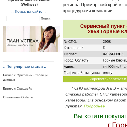
Архив каталогов Вэлнэс
региона Приморский край в с
(Wellness)
процедурами компании.
:: Поиск на сайте ::
Сервисный пункт
2958 Горные К
№ СПО:
2958
Категория: *
D
Филиал:
ХАБАРОВСК
Город, Область:
Горные Ключи,
:: Популярные статьи ::
Адрес:
ул. Юбилейная
График работы пункта:
empty
Бизнес с Орифлейм - таблицы
Зарегистрироваться и 
доходов
* СПО категорий А и В – э
Бизнес с Орифлэйм
стажем работы. СПО категор
О компании Oriflame
категории D в основном работ
пунктах.
Подробнее
Вы хотите покупа
г.Го