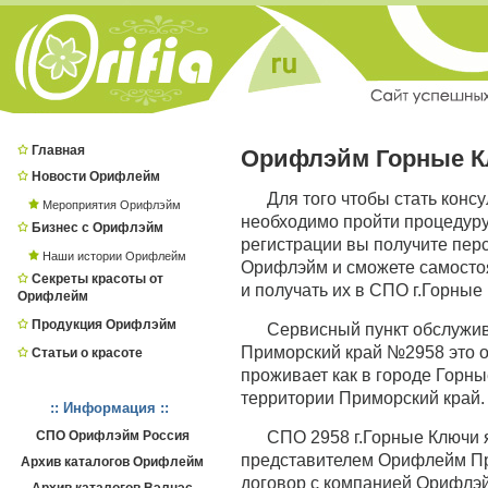
Главная
Орифлэйм Горные 
Новости Орифлейм
Для того чтобы стать конс
Мероприятия Орифлэйм
необходимо пройти процедур
Бизнес с Орифлэйм
регистрации вы получите пер
Наши истории Орифлейм
Орифлэйм и сможете самостоя
Секреты красоты от
и получать их в СПО г.Горные
Орифлейм
Продукция Орифлэйм
Сервисный пункт обслужи
Приморский край №2958 это о
Статьи о красоте
проживает как в городе Горные
территории Приморский край.
:: Информация ::
СПО Орифлэйм Россия
СПО 2958 г.Горные Ключи
представителем Орифлейм При
Архив каталогов Орифлейм
договор с компанией Орифлэй