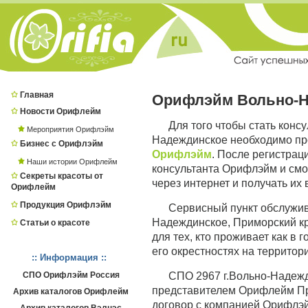
Главная
Орифлэйм Вольно-Н
Новости Орифлейм
Для того чтобы стать конс
Мероприятия Орифлэйм
Надеждинское необходимо пр
Бизнес с Орифлэйм
Орифлэйм
. После регистра
Наши истории Орифлейм
консультанта Орифлэйм и смо
Секреты красоты от
через интернет и получать их
Орифлейм
Продукция Орифлэйм
Сервисный пункт обслужи
Надеждинское, Приморский к
Статьи о красоте
для тех, кто проживает как в 
его окрестностях на территор
:: Информация ::
СПО Орифлэйм Россия
СПО 2967 г.Вольно-Надеж
представителем Орифлейм При
Архив каталогов Орифлейм
договор с компанией Орифлэй