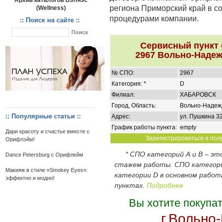
Архив каталогов Вэлнэс
региона Приморский край в с
(Wellness)
процедурами компании.
:: Поиск на сайте ::
Сервисный пункт
2967 Вольно-Надеж
№ СПО:
2967
Категория: *
D
Филиал:
ХАБАРОВСК
Город, Область:
Вольно-Надежд
:: Популярные статьи ::
Адрес:
ул. Пушкина 32
График работы пункта:
empty
Дари красоту и счастье вместе с
Зарегистрироваться и пол
Орифлэйм!
* СПО категорий А и В – э
Dance Petersburg с Орифлейм
стажем работы. СПО категор
Макияж в стиле «Smokey Eyes»:
категории D в основном работ
эффектно и модно!
пунктах.
Подробнее
Вы хотите покупа
г.Вольно