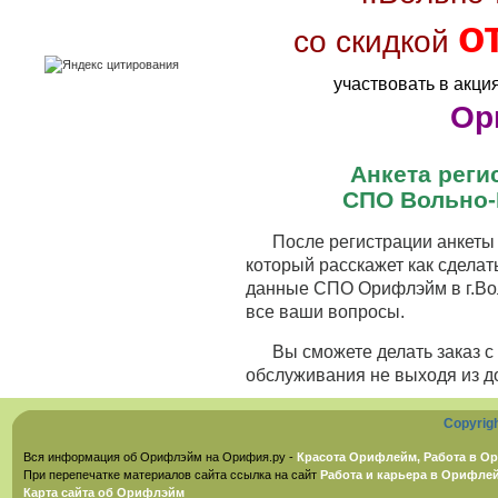
о
со скидкой
участвовать в акци
Ор
Анкета рег
СПО Вольно-
После регистрации анкеты 
который расскажет как сделат
данные СПО Орифлэйм в г.Вол
все ваши вопросы.
Вы сможете делать заказ 
обслуживания не выходя из д
Copyrig
Вся информация об Орифлэйм на Орифия.ру -
Красота Орифлейм, Работа в Ор
При перепечатке материалов сайта ссылка на сайт
Работа и карьера в Орифле
Карта сайта об Орифлэйм