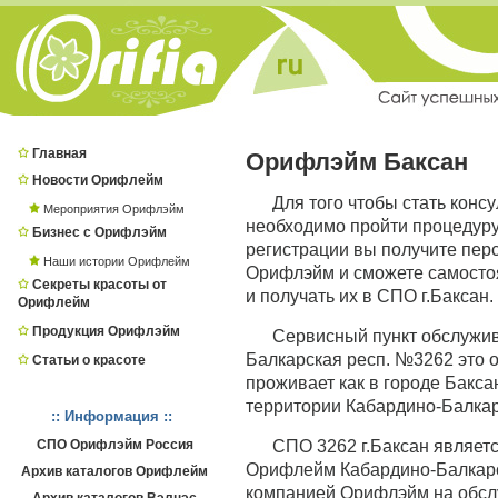
Главная
Орифлэйм Баксан
Новости Орифлейм
Для того чтобы стать конс
Мероприятия Орифлэйм
необходимо пройти процедур
Бизнес с Орифлэйм
регистрации вы получите пер
Наши истории Орифлейм
Орифлэйм и сможете самостоя
Секреты красоты от
и получать их в СПО г.Баксан.
Орифлейм
Продукция Орифлэйм
Сервисный пункт обслужи
Балкарская респ. №3262 это о
Статьи о красоте
проживает как в городе Баксан
территории Кабардино-Балкар
:: Информация ::
СПО Орифлэйм Россия
СПО 3262 г.Баксан являе
Орифлейм Кабардино-Балкарск
Архив каталогов Орифлейм
компанией Орифлэйм на обсл