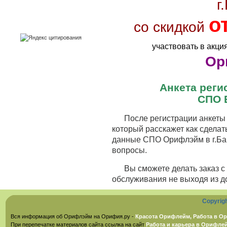
г
о
со скидкой
участвовать в акци
Ор
Анкета рег
СПО 
После регистрации анкеты 
который расскажет как сделат
данные СПО Орифлэйм в г.Бак
вопросы.
Вы сможете делать заказ 
обслуживания не выходя из д
Copyrig
Вся информация об Орифлэйм на Орифия.ру -
Красота Орифлейм, Работа в Ор
При перепечатке материалов сайта ссылка на сайт
Работа и карьера в Орифле