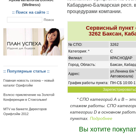
Архив каталогов Вэлнэс
Кабардино-Балкарская респ. в
(Wellness)
процедурами компании.
:: Поиск на сайте ::
Сервисный пункт
3262 Баксан, Каб
№ СПО:
3262
Категория: *
C
Филиал:
КРАСНОДАР
Город, Область:
Баксан, Кабар
:: Популярные статьи ::
ул.Ленина б/н 
Адрес:
Автовокзала)
Главная новость сезона – новый
График работы пункта:
ПН-СБ 10:00-1
каталог Орифлэйм
Зарегистрироваться
Вэлнэс-приключение на Золотой
* СПО категорий А и В – э
Конференции в Стокгольме!
стажем работы. СПО категор
MTV на банкете Директоров
категории D в основном работ
Орифлэйм 2012
пунктах.
Подробнее
Вы хотите покупа