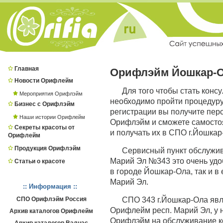
Главная
Орифлэйм Йошкар-
Новости Орифлейм
Для того чтобы стать кон
Мероприятия Орифлэйм
необходимо пройти процедур
Бизнес с Орифлэйм
регистрации вы получите пер
Наши истории Орифлейм
Орифлэйм и сможете самостоя
Секреты красоты от
и получать их в СПО г.Йошкар
Орифлейм
Продукция Орифлэйм
Сервисный пункт обслужи
Марий Эл №343 это очень удоб
Статьи о красоте
в городе Йошкар-Ола, так и в 
Марий Эл.
:: Информация ::
СПО Орифлэйм Россия
СПО 343 г.Йошкар-Ола яв
Орифлейм респ. Марий Эл, у 
Архив каталогов Орифлейм
Орифлэйм на обслуживание ко