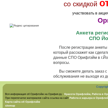
о
со скидкой
участвовать в акци
Ор
Анкета рег
СПО Йо
После регистрации анкеты 
который расскажет как сделат
данные СПО Орифлэйм в г.Йош
вопросы.
Вы сможете делать заказ 
обслуживания не выходя из д
Copyrig
Вся информация об Орифлэйм на Орифия.ру -
Красота Орифлейм, Работа в Ор
При перепечатке материалов сайта ссылка на сайт
Работа и карьера в Орифле
Карта сайта об Орифлэйм
sitemap