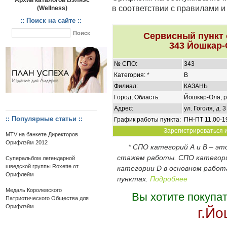
Архив каталогов Вэлнэс
в соответствии с правилами 
(Wellness)
:: Поиск на сайте ::
Сервисный пункт
343 Йошкар-
№ СПО:
343
Категория: *
B
Филиал:
КАЗАНЬ
Город, Область:
Йошкар-Ола, р
Адрес:
ул. Гоголя, д. 3
:: Популярные статьи ::
График работы пункта:
ПН-ПТ 11.00-19
Зарегистрироваться и
MTV на банкете Директоров
Орифлэйм 2012
* СПО категорий А и В – э
стажем работы. СПО категор
Суперальбом легендарной
шведской группы Roxette от
категории D в основном работ
Орифлейм
пунктах.
Подробнее
Медаль Королевского
Вы хотите покупа
Патриотического Общества для
Орифлэйм
г.Й