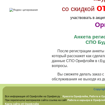
о
со скидкой
участвовать в акци
Ор
Анкета рег
СПО Бу
После регистрации анкеты 
который расскажет как сделат
данные СПО Орифлэйм в г.Буд
вопросы.
Вы сможете делать заказ 
обслуживания не выходя из д
Copyrig
Вся информация об Орифлэйм на Орифия.ру -
Красота Орифлейм, Работа в Ор
При перепечатке материалов сайта ссылка на сайт
Работа и карьера в Орифле
Карта сайта об Орифлэйм