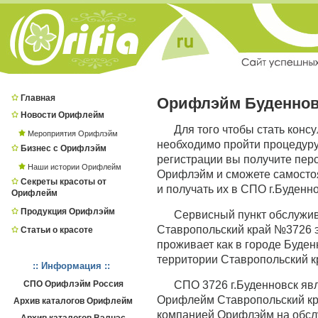
Главная
Орифлэйм Буденнов
Новости Орифлейм
Для того чтобы стать конс
Мероприятия Орифлэйм
необходимо пройти процедур
Бизнес с Орифлэйм
регистрации вы получите пер
Наши истории Орифлейм
Орифлэйм и сможете самостоя
Секреты красоты от
и получать их в СПО г.Буденно
Орифлейм
Продукция Орифлэйм
Сервисный пункт обслужи
Ставропольский край №3726 эт
Статьи о красоте
проживает как в городе Буденн
территории Ставропольский к
:: Информация ::
СПО Орифлэйм Россия
СПО 3726 г.Буденновск я
Орифлейм Ставропольский кра
Архив каталогов Орифлейм
компанией Орифлэйм на обсл