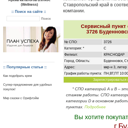
Архив каталогов Вэлнэс
Ставропольский край в соотв
(Wellness)
компании.
:: Поиск на сайте ::
Сервисный пункт
3726 Буденновс
№ СПО:
3726
Категория: *
C
Филиал:
КРАСНОДАР
Город, Область:
Буденновск, С
:: Популярные статьи ::
Адрес:
мкр-н 3, литер
График работы пункта:
ПН,ВТ,ПТ 10:00
Как подобрать крем
Зарегистрироваться и
Супер-предложение для удобных
* СПО категорий А и В – э
покупок!
стажем работы. СПО категор
Мир сказки с Орифлэйм
категории D в основном работ
пунктах.
Подробнее
Вы хотите покупа
г.Б