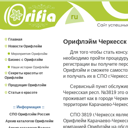
Главная
Орифлэйм Черкесск
Новости Орифлейм
Для того чтобы стать конс
Мероприятия Орифлэйм
необходимо пройти процедур
Бизнес с Орифлэйм
регистрации вы получите пер
Наши истории Орифлейм
Орифлэйм и сможете самостоя
Секреты красоты от
и получать их в СПО г.Черкесс
Орифлейм
Продукция Орифлэйм
Сервисный пункт обслужи
Черкесская респ. №3819 это о
Статьи о красоте
проживает как в городе Черкес
территории Карачаево-Черкесс
:: Информация ::
СПО Орифлэйм Россия
СПО 3819 г.Черкесск явля
Орифлейм Карачаево-Черкесска
Архив каталогов Орифлейм
компанией Орифлэйм на обсл