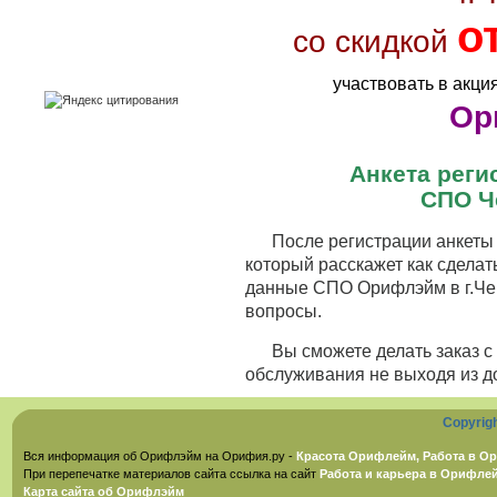
о
со скидкой
участвовать в акци
Ор
Анкета рег
СПО Ч
После регистрации анкеты 
который расскажет как сделат
данные СПО Орифлэйм в г.Чер
вопросы.
Вы сможете делать заказ 
обслуживания не выходя из д
Copyrig
Вся информация об Орифлэйм на Орифия.ру -
Красота Орифлейм, Работа в Ор
При перепечатке материалов сайта ссылка на сайт
Работа и карьера в Орифле
Карта сайта об Орифлэйм