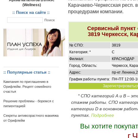
Архив каталогов Вэлнэс
Карачаево-Черкесская респ. в
(Wellness)
процедурами компании.
:: Поиск на сайте ::
Сервисный пункт
3819 Черкесск, Ка
№ СПО:
3819
Категория: *
C
Филиал:
КРАСНОДАР
Город, Область:
Черкесск, Кар
:: Популярные статьи ::
Адрес:
пр-кт Ленина,2
График работы пункта:
ПН-ПТ 12:00-1
Кампания по приглашению в
Зарегистрироваться 
Орифлейм. Рецепт семейного
счастья
* СПО категорий А и В – э
Решение проблемы - боремся с
стажем работы. СПО категор
пигментацией
категории D в основном работ
пунктах.
Подробнее
Секреты антивозрастного макияжа
от Орифлейм
Вы хотите покупа
г.