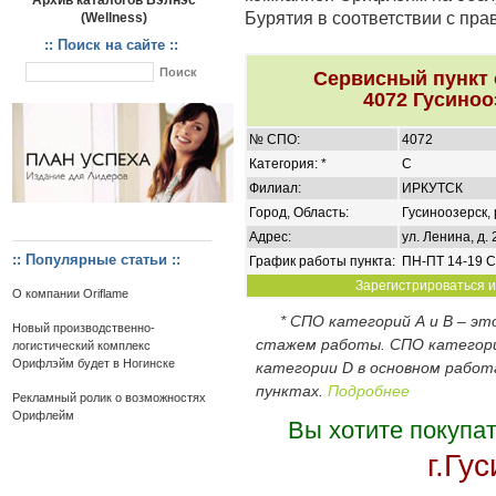
Архив каталогов Вэлнэс
Бурятия в соответствии с пр
(Wellness)
:: Поиск на сайте ::
Сервисный пункт
4072 Гусиноо
№ СПО:
4072
Категория: *
C
Филиал:
ИРКУТСК
Город, Область:
Гусиноозерск, 
Адрес:
ул. Ленина, д. 
:: Популярные статьи ::
График работы пункта:
ПН-ПТ 14-19 С
Зарегистрироваться и 
О компании Oriflame
* СПО категорий А и В – э
Новый производственно-
стажем работы. СПО категор
логистический комплекс
Орифлэйм будет в Ногинске
категории D в основном работ
пунктах.
Подробнее
Рекламный ролик о возможностях
Орифлейм
Вы хотите покупа
г.Гу