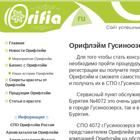
Главная
Орифлэйм Гусинооз
Новости Орифлейм
Для того чтобы стать конс
Мероприятия Орифлэйм
необходимо пройти процедур
Бизнес с Орифлэйм
регистрации вы получите пер
Наши истории Орифлейм
Орифлэйм и сможете самостоя
Секреты красоты от
и получать их в СПО г.Гусиноо
Орифлейм
Продукция Орифлэйм
Сервисный пункт обслужив
Бурятия №4072 это очень удоб
Статьи о красоте
в городе Гусиноозерск, так и 
Бурятия.
:: Информация ::
СПО Орифлэйм Россия
СПО 4072 г.Гусиноозерск 
представителем Орифлейм респ
Архив каталогов Орифлейм
компанией Орифлэйм на обслу