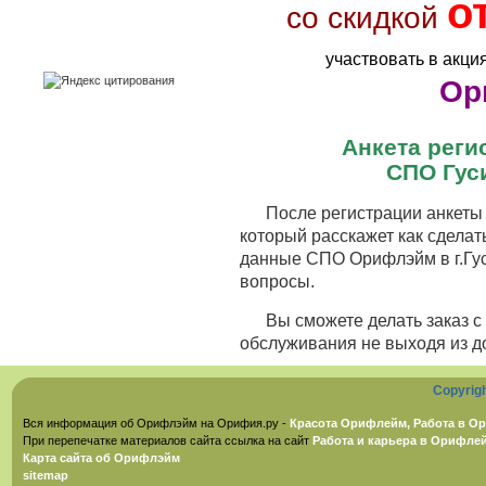
о
со скидкой
участвовать в акци
Ор
Анкета рег
СПО Гус
После регистрации анкеты 
который расскажет как сделат
данные СПО Орифлэйм в г.Гус
вопросы.
Вы сможете делать заказ 
обслуживания не выходя из д
Copyrig
Вся информация об Орифлэйм на Орифия.ру -
Красота Орифлейм, Работа в Ор
При перепечатке материалов сайта ссылка на сайт
Работа и карьера в Орифле
Карта сайта об Орифлэйм
sitemap