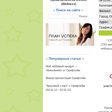
Архив каталогов Вэлнэс
№ СПО:
(Wellness)
Категори
:: Поиск на сайте ::
Филиал:
Город, О
Адрес:
График р
* С
СПО кат
небольш
:: Популярные статьи ::
Мой любимый продукт –
«Биоклиник» от Орифлэйм
Фишки презентации Орифлэйм
”Красивый старт” c Орифлейм
участ
(02.01.12 - 02.02.12)
После