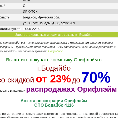
4116
я: *
C
ИРКУТСК
бласть:
Бодайбо, Иркутская обл.
ул. 30 лет Победы, д. 38, офис 209
аботы пункта:
14.00-22.00
Зарегистрироваться и получать заказы в г.Бодайбо
ПО категорий А и В – это самые крупные пункты с многолетним стажем работы.
егории C – пункты меньшего формата. СПО категории D в основном работают в
их городах и населенных пунктах.
Подробнее
Вы хотите покупать косметику Орифлэйм в
г.Бодайбо
70%
от 23%
со скидкой
до
распродажах Орифлэйм
вовать в акциях и
Анкета регистрации Орифлэйм
СПО Бодайбо 4116
 регистрации анкеты с вами свяжется наш консультант, который расскажет ка