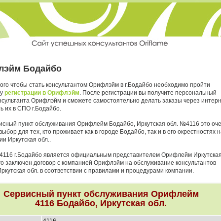
лэйм Бодайбо
того чтобы стать консультантом Орифлэйм в г.Бодайбо необходимо пройти
ру
регистрации в Орифлэйм
. После регистрации вы получите персональный
нсультанта Орифлэйм и сможете самостоятельно делать заказы через интер
ь их в СПО г.Бодайбо.
исный пункт обслуживания Орифлейм Бодайбо, Иркутская обл. №4116 это оч
ыбор для тех, кто проживает как в городе Бодайбо, так и в его окрестностях н
и Иркутская обл..
4116 г.Бодайбо является официальным представителем Орифлейм Иркутска
него заключен договор с компанией Орифлэйм на обслуживание консультантов
Иркутская обл. в соответствии с правилами и процедурами компании.
Сервисный пункт обслуживания Орифлейм
4116 Бодайбо, Иркутская обл.