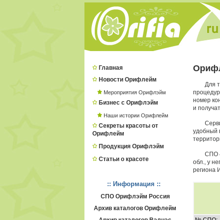
Ориф
Главная
Новости Орифлейм
Для 
процеду
Мероприятия Орифлэйм
номер ко
Бизнес с Орифлэйм
и получат
Наши истории Орифлейм
Серв
Секреты красоты от
удобный в
Орифлейм
территори
Продукция Орифлэйм
СПО 
Статьи о красоте
обл., у 
региона 
:: Информация ::
СПО Орифлэйм Россия
Архив каталогов Орифлейм