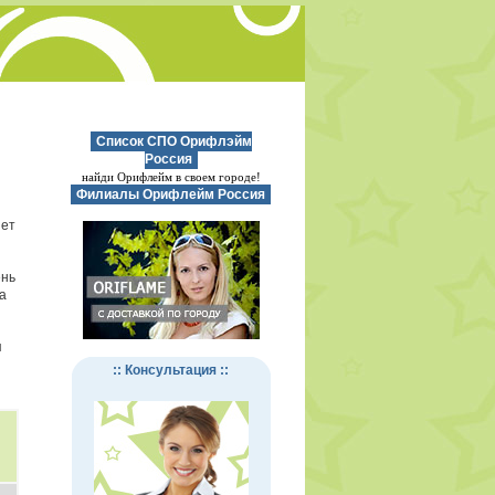
Список СПО Орифлэйм
Россия
найди Орифлейм в своем городе!
Филиалы Орифлейм Россия
нет
ень
а
я
:: Консультация ::