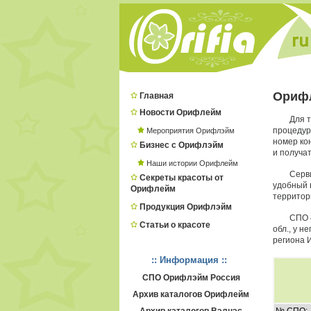
Ориф
Главная
Новости Орифлейм
Для 
процеду
Мероприятия Орифлэйм
номер ко
Бизнес с Орифлэйм
и получат
Наши истории Орифлейм
Серв
Секреты красоты от
удобный в
Орифлейм
территори
Продукция Орифлэйм
СПО 
Статьи о красоте
обл., у 
региона 
:: Информация ::
СПО Орифлэйм Россия
Архив каталогов Орифлейм