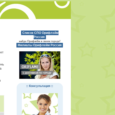
Список СПО Орифлэйм
Россия
найди Орифлейм в своем городе!
Филиалы Орифлейм Россия
нет
ень
а
я
:: Консультация ::