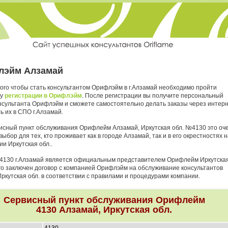
лэйм Алзамай
того чтобы стать консультантом Орифлэйм в г.Алзамай необходимо пройти
ру
регистрации в Орифлэйм
. После регистрации вы получите персональный
нсультанта Орифлэйм и сможете самостоятельно делать заказы через интер
ь их в СПО г.Алзамай.
исный пункт обслуживания Орифлейм Алзамай, Иркутская обл. №4130 это оч
ыбор для тех, кто проживает как в городе Алзамай, так и в его окрестностях н
и Иркутская обл..
4130 г.Алзамай является официальным представителем Орифлейм Иркутска
него заключен договор с компанией Орифлэйм на обслуживание консультантов
Иркутская обл. в соответствии с правилами и процедурами компании.
Сервисный пункт обслуживания Орифлейм
4130 Алзамай, Иркутская обл.