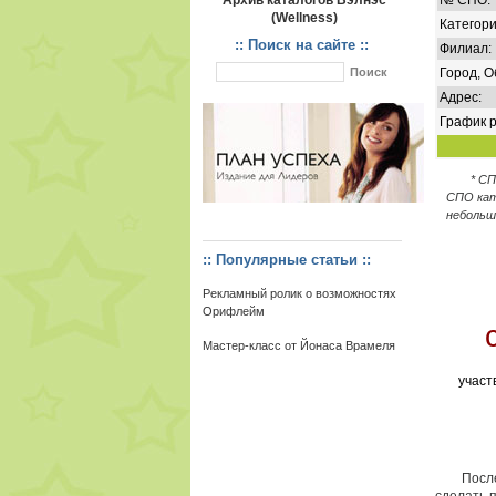
Архив каталогов Вэлнэс
№ СПО:
(Wellness)
Категори
:: Поиск на сайте ::
Филиал:
Город, О
Адрес:
График р
* С
СПО кат
небольш
:: Популярные статьи ::
Рекламный ролик о возможностях
Орифлейм
Мастер-класс от Йонаса Врамеля
участ
После