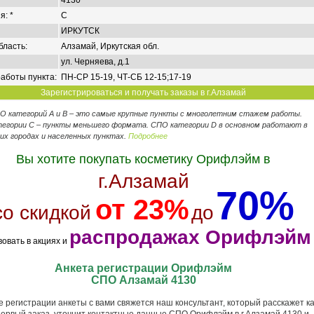
4130
я: *
C
ИРКУТСК
бласть:
Алзамай, Иркутская обл.
ул. Черняева, д.1
аботы пункта:
ПН-СР 15-19, ЧТ-СБ 12-15;17-19
Зарегистрироваться и получать заказы в г.Алзамай
ПО категорий А и В – это самые крупные пункты с многолетним стажем работы.
егории C – пункты меньшего формата. СПО категории D в основном работают в
их городах и населенных пунктах.
Подробнее
Вы хотите покупать косметику Орифлэйм в
г.Алзамай
70%
от 23%
со скидкой
до
распродажах Орифлэйм
вовать в акциях и
Анкета регистрации Орифлэйм
СПО Алзамай 4130
 регистрации анкеты с вами свяжется наш консультант, который расскажет ка