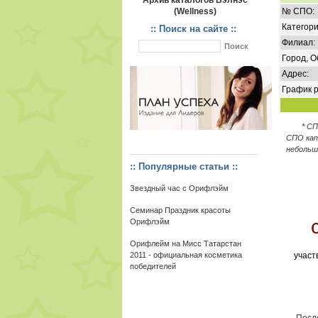
Архив каталогов Вэлнэс
(Wellness)
№ СПО:
Категори
:: Поиск на сайте ::
Филиал:
Город, О
Адрес:
График р
* С
СПО кат
небольш
:: Популярные статьи ::
Звездный час с Орифлэйм
Семинар Праздник красоты
Орифлэйм
Орифлейм на Мисс Татарстан
2011 - официальная косметика
участ
победителей