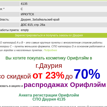
4135
я: *
C
ИРКУТСК
бласть:
Даурия, Забайкальский край
ДОС 815, стр. 26а
аботы пункта:
empty
Зарегистрироваться и получать заказы в г.Даурия
ПО категорий А и В – это самые крупные пункты с многолетним стажем работы.
егории C – пункты меньшего формата. СПО категории D в основном работают в
их городах и населенных пунктах.
Подробнее
Вы хотите покупать косметику Орифлэйм в
г.Даурия
70%
от 23%
со скидкой
до
распродажах Орифлэйм
вовать в акциях и
Анкета регистрации Орифлэйм
СПО Даурия 4135