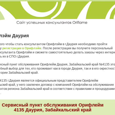
лэйм Даурия
ого чтобы стать консультантом Орифлэйм в г.Даурия необходимо пройти
ру
регистрации в Орифлэйм
. После регистрации вы получите персональный
нсультанта Орифлэйм и сможете самостоятельно делать заказы через интер
ь их в СПО г.Даурия.
исный пункт обслуживания Орифлейм Даурия, Забайкальский край №4135 эт
бный выбор для тех, кто проживает как в городе Даурия, так и в его окрестнос
тории Забайкальский край.
4135 г.Даурия является официальным представителем Орифлейм
ьский край, у него заключен договор с компанией Орифлэйм на обслуживание
антов региона Забайкальский край в соответствии с правилами и процедурами
.
Сервисный пункт обслуживания Орифлейм
4135 Даурия, Забайкальский край