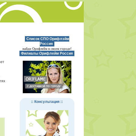
Список СПО Орифлэйм
Россия
найди Орифлейм в своем городе!
Филиалы Орифлейм Россия
нет
о
тях
:: Консультация ::