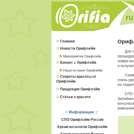
Ориф
Главная
Новости Орифлейм
Для т
процеду
Мероприятия Орифлэйм
номер ко
Бизнес с Орифлэйм
и получат
Наши истории Орифлейм
Серв
Секреты красоты от
очень удо
Орифлейм
на терри
Продукция Орифлэйм
СПО 
Статьи о красоте
Забайкал
консульт
компании
:: Информация ::
СПО Орифлэйм Россия
Архив каталогов Орифлейм