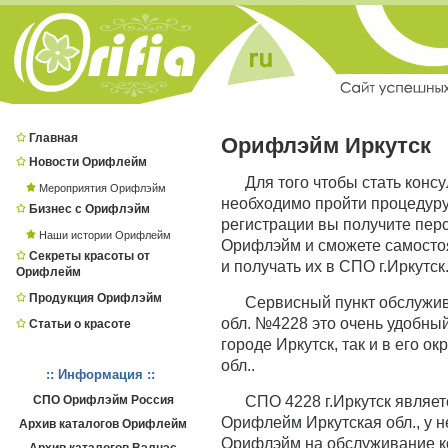
Главная
Орифлэйм Иркутск
Новости Орифлейм
Для того чтобы стать конс
Мероприятия Орифлэйм
необходимо пройти процедур
Бизнес с Орифлэйм
регистрации вы получите пер
Наши истории Орифлейм
Орифлэйм и сможете самостоя
Секреты красоты от
и получать их в СПО г.Иркутск
Орифлейм
Продукция Орифлэйм
Сервисный пункт обслужив
обл. №4228 это очень удобный
Статьи о красоте
городе Иркутск, так и в его о
обл..
:: Информация ::
СПО Орифлэйм Россия
СПО 4228 г.Иркутск являе
Орифлейм Иркутская обл., у н
Архив каталогов Орифлейм
Орифлэйм на обслуживание ко