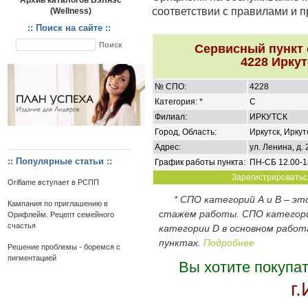
Архив каталогов Вэлнэс
соответствии с правилами и 
(Wellness)
:: Поиск на сайте ::
Сервисный пункт
4228 Иркут
№ СПО:
4228
Категория: *
C
Филиал:
ИРКУТСК
Город, Область:
Иркутск, Иркут
Адрес:
ул. Ленина, д. 
:: Популярные статьи ::
График работы пункта:
ПН-СБ 12.00-1
Зарегистрироваться
Oriflame вступает в РСПП
* СПО категорий А и В – э
Кампания по приглашению в
стажем работы. СПО категор
Орифлейм. Рецепт семейного
счастья
категории D в основном работ
пунктах.
Подробнее
Решение проблемы - боремся с
пигментацией
Вы хотите покупа
г