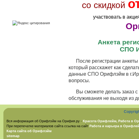
о
со скидкой
участвовать в акци
Ор
Анкета рег
СПО И
После регистрации анкеты 
который расскажет как сделат
данные СПО Орифлэйм в г.Ирк
вопросы.
Вы сможете делать заказ 
обслуживания не выходя из д
Copyrig
Вся информация об Орифлэйм на Орифия.ру -
Красота Орифлейм, Работа в Ор
При перепечатке материалов сайта ссылка на сайт
Работа и карьера в Орифле
Карта сайта об Орифлэйм
sitemap