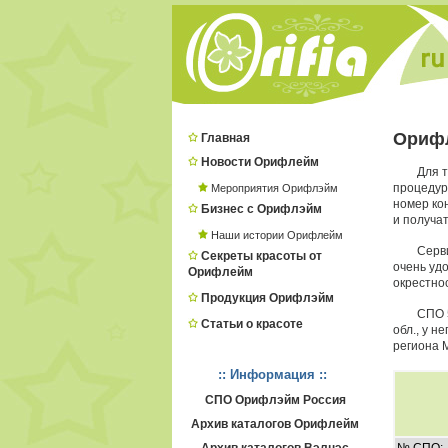
Ориф
Главная
Новости Орифлейм
Для 
процеду
Мероприятия Орифлэйм
номер ко
Бизнес с Орифлэйм
и получат
Наши истории Орифлейм
Серв
Секреты красоты от
очень удо
Орифлейм
окрестно
Продукция Орифлэйм
СПО 
Статьи о красоте
обл., у 
региона 
:: Информация ::
СПО Орифлэйм Россия
Архив каталогов Орифлейм