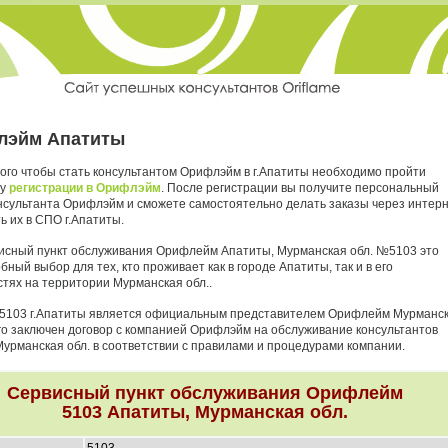
лэйм Апатиты
того чтобы стать консультантом Орифлэйм в г.Апатиты необходимо пройти
ру
регистрации в Орифлэйм
. После регистрации вы получите персональный
нсультанта Орифлэйм и сможете самостоятельно делать заказы через интер
ь их в СПО г.Апатиты.
исный пункт обслуживания Орифлейм Апатиты, Мурманская обл. №5103 это
бный выбор для тех, кто проживает как в городе Апатиты, так и в его
стях на территории Мурманская обл..
5103 г.Апатиты является официальным представителем Орифлейм Мурманс
него заключен договор с компанией Орифлэйм на обслуживание консультантов
Мурманская обл. в соответствии с правилами и процедурами компании.
Сервисный пункт обслуживания Орифлейм
5103 Апатиты, Мурманская обл.