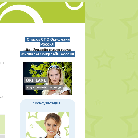
Список СПО Орифлэйм
Россия
найди Орифлейм в своем городе!
Филиалы Орифлейм Россия
нет
кая
:: Консультация ::