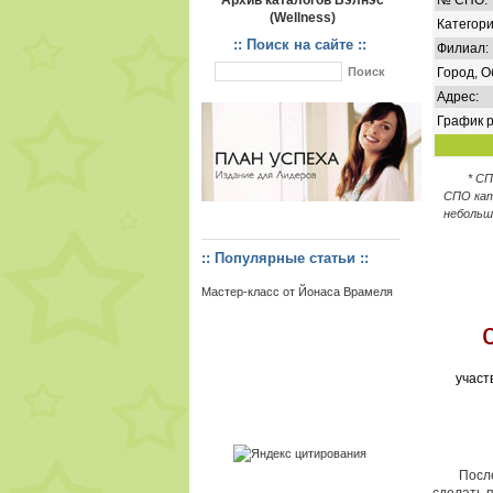
Архив каталогов Вэлнэс
№ СПО:
(Wellness)
Категори
:: Поиск на сайте ::
Филиал:
Город, О
Адрес:
График р
* С
СПО кат
небольш
:: Популярные статьи ::
Мастер-класс от Йонаса Врамеля
участ
После