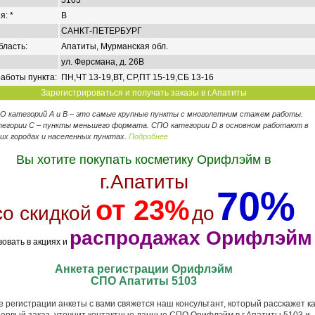
5103
я: *
B
САНКТ-ПЕТЕРБУРГ
бласть:
Апатиты, Мурманская обл.
ул. Ферсмана, д. 26В
аботы пункта:
ПН,ЧТ 13-19,ВТ, СР,ПТ 15-19,СБ 13-16
Зарегистрироваться и получать заказы в г.Апатиты
ПО категорий А и В – это самые крупные пункты с многолетним стажем работы.
егории C – пункты меньшего формата. СПО категории D в основном работают в
их городах и населенных пунктах.
Подробнее
Вы хотите покупать косметику Орифлэйм в
г.Апатиты
70%
от 23%
со скидкой
до
распродажах Орифлэйм
вовать в акциях и
Анкета регистрации Орифлэйм
СПО Апатиты 5103
 регистрации анкеты с вами свяжется наш консультант, который расскажет ка