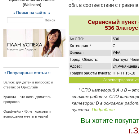
Архив каталогов Вэлнэс
обл. в соответствии с правил
(Wellness)
:: Поиск на сайте ::
Сервисный пункт
536 Златоус
№ СПО:
536
Категория: *
C
Филиал:
УФА
Город, Область:
Златоуст, Челя
Адрес:
ул.Румянцева 
:: Популярные статьи ::
График работы пункта:
ПН-ПТ 15-18
Зарегистрироваться 
Вэлнэс для детей в вопросах и
ответах от Орифлэйм
* СПО категорий А и В – э
стажем работы. СПО категор
Красота – это сила, двигатель
прогресса
категории D в основном работ
пунктах.
Подробнее
Орифлейм - 45 лет красоты и
воплощения мечты в жизнь!
Вы хотите покупа
г.