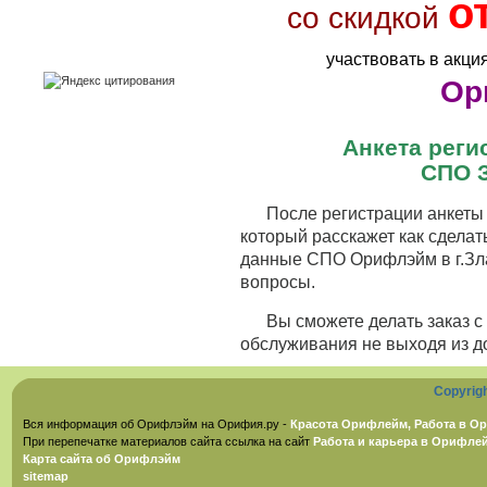
о
со скидкой
участвовать в акци
Ор
Анкета рег
СПО З
После регистрации анкеты 
который расскажет как сделат
данные СПО Орифлэйм в г.Зла
вопросы.
Вы сможете делать заказ 
обслуживания не выходя из д
Copyrig
Вся информация об Орифлэйм на Орифия.ру -
Красота Орифлейм, Работа в Ор
При перепечатке материалов сайта ссылка на сайт
Работа и карьера в Орифле
Карта сайта об Орифлэйм
sitemap