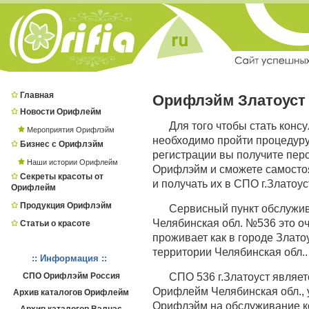
Главная
Орифлэйм Златоуст
Новости Орифлейм
Для того чтобы стать конс
Мероприятия Орифлэйм
необходимо пройти процедур
Бизнес с Орифлэйм
регистрации вы получите пер
Наши истории Орифлейм
Орифлэйм и сможете самостоя
Секреты красоты от
и получать их в СПО г.Златоус
Орифлейм
Продукция Орифлэйм
Сервисный пункт обслужи
Челябинская обл. №536 это оч
Статьи о красоте
проживает как в городе Златоус
территории Челябинская обл..
:: Информация ::
СПО Орифлэйм Россия
СПО 536 г.Златоуст являе
Орифлейм Челябинская обл., 
Архив каталогов Орифлейм
Орифлэйм на обслуживание к