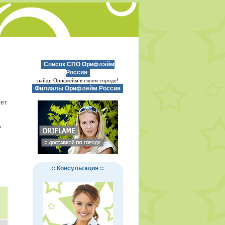
Список СПО Орифлэйм
Россия
найди Орифлейм в своем городе!
Филиалы Орифлейм Россия
нет
ь
:: Консультация ::