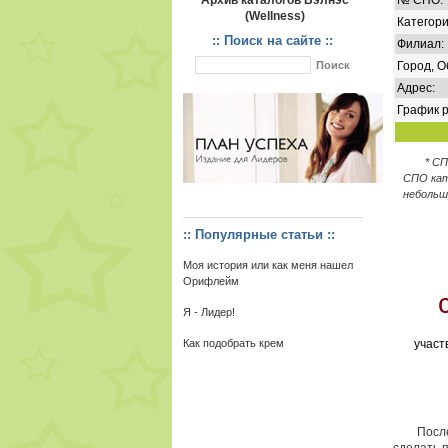
Архив каталогов Вэлнэс
№ СПО:
(Wellness)
Категори
:: Поиск на сайте ::
Филиал:
Город, О
Адрес:
График р
* С
СПО кат
небольш
:: Популярные статьи ::
Моя история или как меня нашел
Орифлейм
Я - Лидер!
Как подобрать крем
участ
После