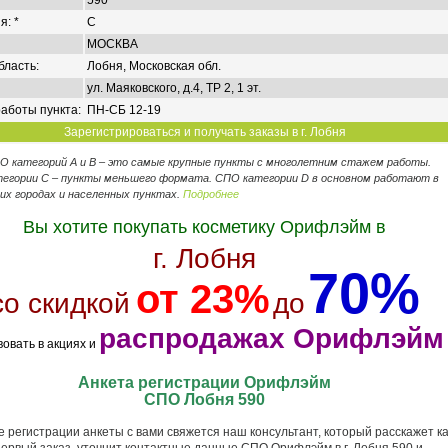
590
я: *
C
МОСКВА
бласть:
Лобня, Московская обл.
ул. Маяковского, д.4, ТР 2, 1 эт.
аботы пункта:
ПН-СБ 12-19
Зарегистрироваться и получать заказы в г. Лобня
ПО категорий А и В – это самые крупные пункты с многолетним стажем работы.
егории C – пункты меньшего формата. СПО категории D в основном работают в
их городах и населенных пунктах.
Подробнее
Вы хотите покупать косметику Орифлэйм в
г. Лобня
70%
от 23%
со скидкой
до
распродажах Орифлэйм
вовать в акциях и
Анкета регистрации Орифлэйм
СПО Лобня 590
 регистрации анкеты с вами свяжется наш консультант, который расскажет ка