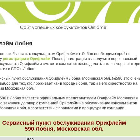
лэйм Лобня
ого чтобы стать консультантом Орифлэйм в г. Лобня необходимо пройти
ру
регистрации в Орифлэйм
. После регистрации вы получите персональный
нсультанта Орифлэйм и сможете самостоятельно делать заказы через интер
ь их в СПО г. Лобня.
исный пункт обслуживания Орифлейм Лобня, Московская обл. №590 это очен
ыбор для тех, кто проживает как в городе Лобня, так и в его окрестностях на
ии Московская обл..
590 г. Лобня является официальным представителем Орифлейм Московская
него заключен договор с компанией Орифлэйм на обслуживание консультантов
Московская обл. в соответствии с правилами и процедурами компании.
Сервисный пункт обслуживания Орифлейм
590 Лобня, Московская обл.