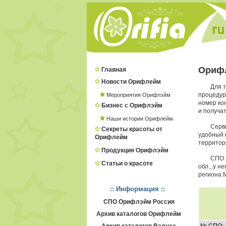
Ориф
Главная
Новости Орифлейм
Для т
процеду
Мероприятия Орифлэйм
номер ко
Бизнес с Орифлэйм
и получат
Наши истории Орифлейм
Серв
Секреты красоты от
удобный в
Орифлейм
территор
Продукция Орифлэйм
СПО 
Статьи о красоте
обл., у 
региона 
:: Информация ::
СПО Орифлэйм Россия
Архив каталогов Орифлейм