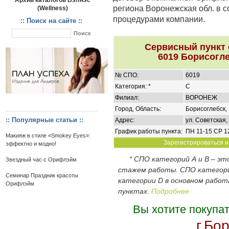
Архив каталогов Вэлнэс
региона Воронежская обл. в с
(Wellness)
процедурами компании.
:: Поиск на сайте ::
Сервисный пункт
6019 Борисогле
№ СПО:
6019
Категория: *
C
Филиал:
ВОРОНЕЖ
Город, Область:
Борисоглебск,
:: Популярные статьи ::
Адрес:
ул. Советская,
График работы пункта:
ПН 11-15 СР 1
Макияж в стиле «Smokey Eyes»:
Зарегистрироваться и 
эффектно и модно!
* СПО категорий А и В – э
Звездный час с Орифлэйм
стажем работы. СПО категор
Семинар Праздник красоты
категории D в основном работ
Орифлэйм
пунктах.
Подробнее
Вы хотите покупа
г.Бо