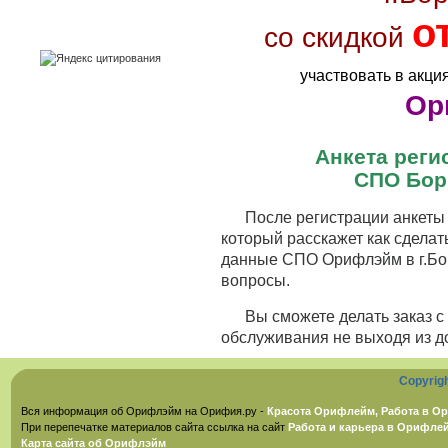
о
со скидкой
участвовать в акци
Ор
Анкета рег
СПО Бор
После регистрации анкеты 
который расскажет как сделат
данные СПО Орифлэйм в г.Бор
вопросы.
Вы сможете делать заказ 
обслуживания не выходя из д
Copyrig
Вся информация об Орифлэйм на Орифия.ру -
Красота Орифлейм, Работа в Ор
При перепечатке материалов сайта ссылка на сайт
Работа и карьера в Орифле
Карта сайта об Орифлэйм