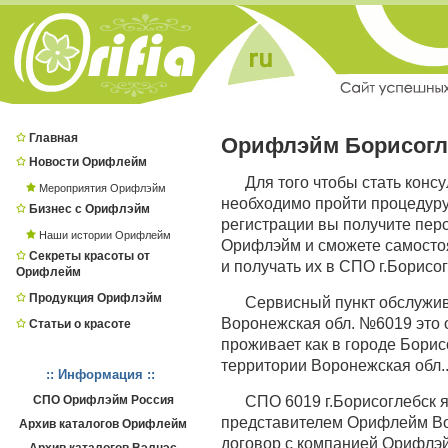
Главная
Орифлэйм Борисогл
Новости Орифлейм
Для того чтобы стать конс
Мероприятия Орифлэйм
необходимо пройти процедур
Бизнес с Орифлэйм
регистрации вы получите пер
Наши истории Орифлейм
Орифлэйм и сможете самостоя
Секреты красоты от
и получать их в СПО г.Борисог
Орифлейм
Продукция Орифлэйм
Сервисный пункт обслужи
Воронежская обл. №6019 это о
Статьи о красоте
проживает как в городе Борисо
территории Воронежская обл.
:: Информация ::
СПО Орифлэйм Россия
СПО 6019 г.Борисоглебск
представителем Орифлейм Вор
Архив каталогов Орифлейм
договор с компанией Орифлэй