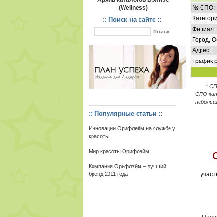
Архив каталогов Вэлнэс
(Wellness)
№ СПО:
Категори
:: Поиск на сайте ::
Филиал:
Город, О
Адрес:
График р
* С
СПО кат
небольш
:: Популярные статьи ::
Инновации Орифлейм на службе у
красоты
Мир красоты Орифлейм
Компания Орифлэйм – лучший
бренд 2011 года
участ