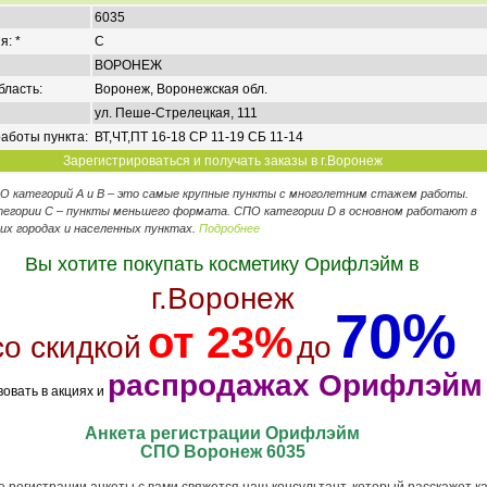
6035
я: *
C
ВОРОНЕЖ
бласть:
Воронеж, Воронежская обл.
ул. Пеше-Стрелецкая, 111
аботы пункта:
ВТ,ЧТ,ПТ 16-18 СР 11-19 СБ 11-14
Зарегистрироваться и получать заказы в г.Воронеж
ПО категорий А и В – это самые крупные пункты с многолетним стажем работы.
егории C – пункты меньшего формата. СПО категории D в основном работают в
их городах и населенных пунктах.
Подробнее
Вы хотите покупать косметику Орифлэйм в
г.Воронеж
70%
от 23%
со скидкой
до
распродажах Орифлэйм
вовать в акциях и
Анкета регистрации Орифлэйм
СПО Воронеж 6035