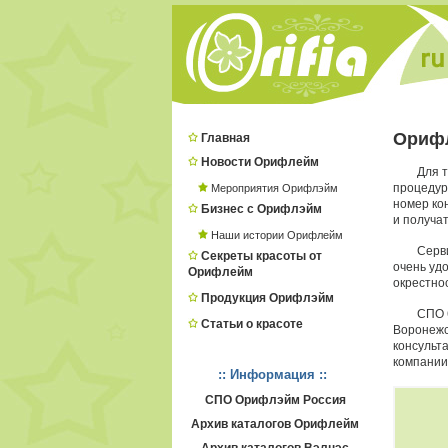
Ориф
Главная
Новости Орифлейм
Для 
процеду
Мероприятия Орифлэйм
номер ко
Бизнес с Орифлэйм
и получат
Наши истории Орифлейм
Серв
Секреты красоты от
очень удо
Орифлейм
окрестно
Продукция Орифлэйм
СПО 
Статьи о красоте
Воронежс
консульт
компании
:: Информация ::
СПО Орифлэйм Россия
Архив каталогов Орифлейм