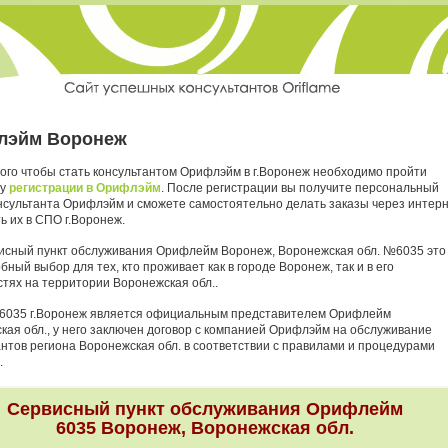
лэйм Воронеж
того чтобы стать консультантом Орифлэйм в г.Воронеж необходимо пройти
ру
регистрации в Орифлэйм
. После регистрации вы получите персональный
нсультанта Орифлэйм и сможете самостоятельно делать заказы через интер
ь их в СПО г.Воронеж.
исный пункт обслуживания Орифлейм Воронеж, Воронежская обл. №6035 это
бный выбор для тех, кто проживает как в городе Воронеж, так и в его
стях на территории Воронежская обл..
6035 г.Воронеж является официальным представителем Орифлейм
кая обл., у него заключен договор с компанией Орифлэйм на обслуживание
антов региона Воронежская обл. в соответствии с правилами и процедурами
.
Сервисный пункт обслуживания Орифлейм
6035 Воронеж, Воронежская обл.