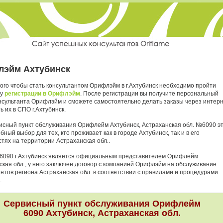
эйм Ахтубинск
ого чтобы стать консультантом Орифлэйм в г.Ахтубинск необходимо пройти
ру
регистрации в Орифлэйм
. После регистрации вы получите персональный
нсультанта Орифлэйм и сможете самостоятельно делать заказы через интер
ь их в СПО г.Ахтубинск.
исный пункт обслуживания Орифлейм Ахтубинск, Астраханская обл. №6090 э
бный выбор для тех, кто проживает как в городе Ахтубинск, так и в его
тях на территории Астраханская обл..
6090 г.Ахтубинск является официальным представителем Орифлейм
ская обл., у него заключен договор с компанией Орифлэйм на обслуживание
антов региона Астраханская обл. в соответствии с правилами и процедурами
.
Сервисный пункт обслуживания Орифлейм
6090 Ахтубинск, Астраханская обл.