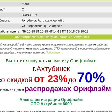
6090
я: *
C
ВОРОНЕЖ
бласть:
Ахтубинск, Астраханская обл.
ул. Щербакова, д. 12, офис 6
аботы пункта:
ПН 15-18 ВТ 15-18 ЧТ 14-18 ПТ 15-18 СБ 10-13
Зарегистрироваться и получать заказы в г.Ахтубинск
ПО категорий А и В – это самые крупные пункты с многолетним стажем работы.
егории C – пункты меньшего формата. СПО категории D в основном работают в
их городах и населенных пунктах.
Подробнее
Вы хотите покупать косметику Орифлэйм в
г.Ахтубинск
70%
от 23%
со скидкой
до
распродажах Орифлэйм
вовать в акциях и
Анкета регистрации Орифлэйм
СПО Ахтубинск 6090