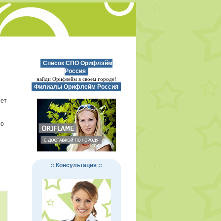
Список СПО Орифлэйм
Россия
найди Орифлейм в своем городе!
Филиалы Орифлейм Россия
нет
то
:: Консультация ::