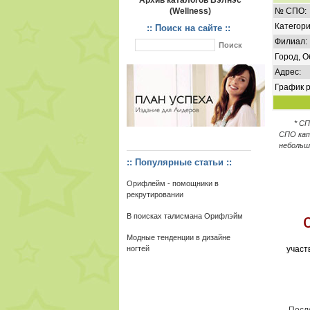
Архив каталогов Вэлнэс
(Wellness)
№ СПО:
Категори
:: Поиск на сайте ::
Филиал:
Город, О
Адрес:
График р
* С
СПО кат
небольш
:: Популярные статьи ::
Орифлейм - помощники в
рекрутировании
В поисках талисмана Орифлэйм
Модные тенденции в дизайне
ногтей
участ