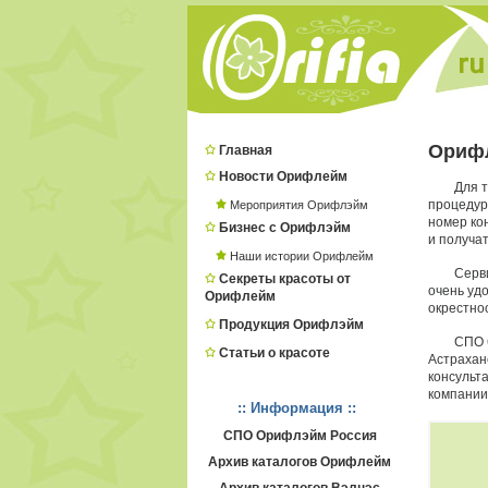
Орифл
Главная
Новости Орифлейм
Для т
процеду
Мероприятия Орифлэйм
номер ко
Бизнес с Орифлэйм
и получат
Наши истории Орифлейм
Серв
Секреты красоты от
очень удо
Орифлейм
окрестнос
Продукция Орифлэйм
СПО 
Статьи о красоте
Астрахан
консульт
компании
:: Информация ::
СПО Орифлэйм Россия
Архив каталогов Орифлейм