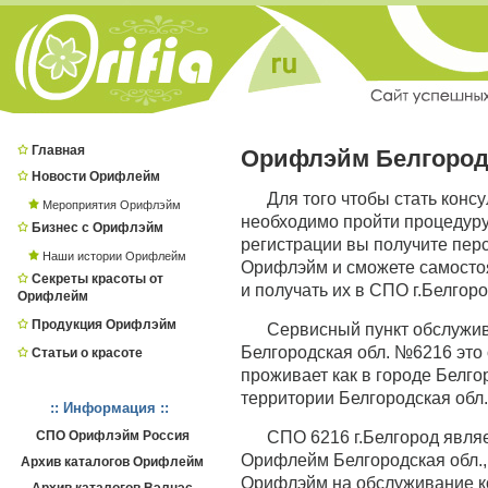
Главная
Орифлэйм Белгоро
Новости Орифлейм
Для того чтобы стать конс
Мероприятия Орифлэйм
необходимо пройти процедур
Бизнес с Орифлэйм
регистрации вы получите пер
Наши истории Орифлейм
Орифлэйм и сможете самостоя
Секреты красоты от
и получать их в СПО г.Белгоро
Орифлейм
Продукция Орифлэйм
Сервисный пункт обслужи
Белгородская обл. №6216 это 
Статьи о красоте
проживает как в городе Белгор
территории Белгородская обл.
:: Информация ::
СПО Орифлэйм Россия
СПО 6216 г.Белгород явл
Орифлейм Белгородская обл., 
Архив каталогов Орифлейм
Орифлэйм на обслуживание ко