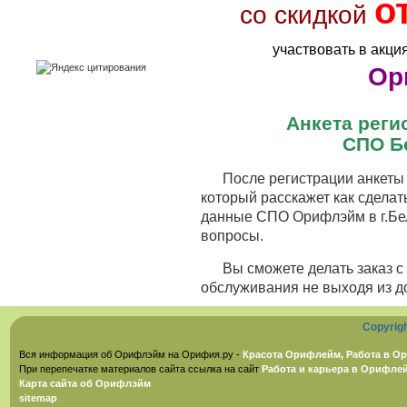
о
со скидкой
участвовать в акци
Ор
Анкета рег
СПО Б
После регистрации анкеты 
который расскажет как сделат
данные СПО Орифлэйм в г.Бел
вопросы.
Вы сможете делать заказ 
обслуживания не выходя из д
Copyrig
Вся информация об Орифлэйм на Орифия.ру -
Красота Орифлейм, Работа в Ор
При перепечатке материалов сайта ссылка на сайт
Работа и карьера в Орифле
Карта сайта об Орифлэйм
sitemap