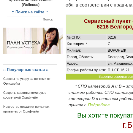
Архив каталогов Вэлнэс
обл. в соответствии с правил
(Wellness)
:: Поиск на сайте ::
Сервисный пункт
6216 Белгоро
№ СПО:
6216
Категория: *
C
Филиал:
ВОРОНЕЖ
Город, Область:
Белгород, Бел
Адрес:
ул. Макаренко,
:: Популярные статьи ::
График работы пункта:
ПН-СБ 16-21
Зарегистрироваться 
Советы по уходу за ногтями от
Орифлэйм
* СПО категорий А и В – э
стажем работы. СПО категор
Секреты красоты кожи рук с
косметикой Орифлейм
категории D в основном работ
пунктах.
Подробнее
Искусство создания полезных
привычек от Орифлэйм
Вы хотите покупа
г.