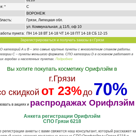
6218
я: *
C
ВОРОНЕЖ
бласть:
Грязи, Липецкая обл.
ул. Коммунальная, д 11/5, оф 10
аботы пункта:
ПН 14-18 ВТ 14-18 ЧТ 14-18 ПТ 14-18 СБ 12-15
Зарегистрироваться и получать заказы в г.Грязи
ПО категорий А и В – это самые крупные пункты с многолетним стажем работы.
егории C – пункты меньшего формата. СПО категории D в основном работают в
их городах и населенных пунктах.
Подробнее
Вы хотите покупать косметику Орифлэйм в
г.Грязи
70%
от 23%
со скидкой
до
распродажах Орифлэйм
вовать в акциях и
Анкета регистрации Орифлэйм
СПО Грязи 6218
 регистрации анкеты с вами свяжется наш консультант, который расскажет ка