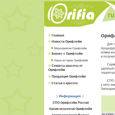
Орифл
Главная
Новости Орифлейм
Для т
процеду
Мероприятия Орифлэйм
номер ко
Бизнес с Орифлэйм
и получат
Наши истории Орифлейм
Серв
Секреты красоты от
удобный в
Орифлейм
территор
Продукция Орифлэйм
СПО 
Статьи о красоте
у него з
Липецкая
:: Информация ::
СПО Орифлэйм Россия
Архив каталогов Орифлейм