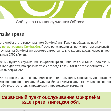
эйм Грязи
ого чтобы стать консультантом Орифлэйм в г.Грязи необходимо пройти
ру
регистрации в Орифлэйм
. После регистрации вы получите персональный
нсультанта Орифлэйм и сможете самостоятельно делать заказы через интер
ь их в СПО г.Грязи.
исный пункт обслуживания Орифлейм Грязи, Липецкая обл. №6218 это очень
ыбор для тех, кто проживает как в городе Грязи, так и в его окрестностях на
ии Липецкая обл..
6218 г.Грязи является официальным представителем Орифлейм Липецкая обл
аключен договор с компанией Орифлэйм на обслуживание консультантов регио
 обл. в соответствии с правилами и процедурами компании.
Сервисный пункт обслуживания Орифлейм
6218 Грязи, Липецкая обл.