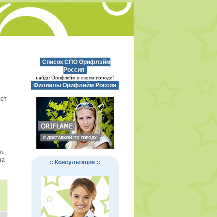
Список СПО Орифлэйм
Россия
найди Орифлейм в своем городе!
Филиалы Орифлейм Россия
нет
.,
на
:: Консультация ::