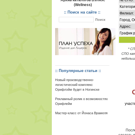
Архив каталогов Вэлнэс
№ СПО:
(Wellness)
Категори
:: Поиск на сайте ::
Филиал:
Город, О
Адрес:
График р
* С
СПО кат
небольш
:: Популярные статьи ::
Новый производственно-
логистический комплекс
Орифлэйм будет в Ногинске
Рекламный ролик о возможностях
участ
Орифлейм
Мастер-класс от Йонаса Врамеля
После