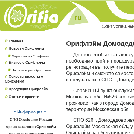
Главная
Орифлэйм Домодед
Новости Орифлейм
Для того чтобы стать конс
Мероприятия Орифлэйм
необходимо пройти процедур
Бизнес с Орифлэйм
регистрации вы получите пер
Наши истории Орифлейм
Орифлэйм и сможете самостоя
Секреты красоты от
и получать их в СПО г. Домод
Орифлейм
Продукция Орифлэйм
Сервисный пункт обслужи
Московская обл. №626 это оче
Статьи о красоте
проживает как в городе Домоде
территории Московская обл..
:: Информация ::
СПО Орифлэйм Россия
СПО 626 г. Домодедово я
Орифлейм Московская обл., у
Архив каталогов Орифлейм
Орифлэйм на обслуживание ко