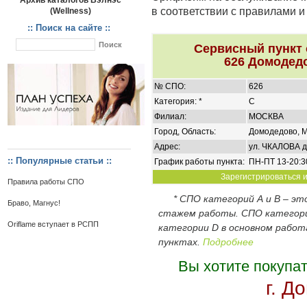
Архив каталогов Вэлнэс
в соответствии с правилами 
(Wellness)
:: Поиск на сайте ::
Сервисный пункт
626 Домодедо
№ СПО:
626
Категория: *
C
Филиал:
МОСКВА
Город, Область:
Домодедово, М
Адрес:
ул. ЧКАЛОВА д
:: Популярные статьи ::
График работы пункта:
ПН-ПТ 13-20:3
Зарегистрироваться и
Правила работы СПО
* СПО категорий А и В – э
Браво, Магнус!
стажем работы. СПО категор
Oriflame вступает в РСПП
категории D в основном работ
пунктах.
Подробнее
Вы хотите покупа
г. Д