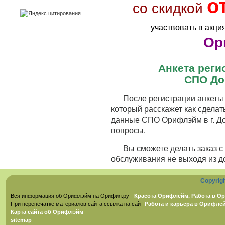
о
со скидкой
участвовать в акци
Ор
Анкета рег
СПО До
После регистрации анкеты 
который расскажет как сделат
данные СПО Орифлэйм в г. До
вопросы.
Вы сможете делать заказ 
обслуживания не выходя из д
Copyrig
Вся информация об Орифлэйм на Орифия.ру -
Красота Орифлейм, Работа в Ор
При перепечатке материалов сайта ссылка на сайт
Работа и карьера в Орифле
Карта сайта об Орифлэйм
sitemap