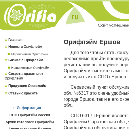
Главная
Орифлэйм Ершов
Новости Орифлейм
Для того чтобы стать конс
Мероприятия Орифлэйм
необходимо пройти процедур
Бизнес с Орифлэйм
регистрации вы получите пер
Наши истории Орифлейм
Орифлэйм и сможете самостоя
Секреты красоты от
и получать их в СПО г.Ершов.
Орифлейм
Продукция Орифлэйм
Сервисный пункт обслужи
обл. №6317 это очень удобный
Статьи о красоте
городе Ершов, так и в его ок
обл..
:: Информация ::
СПО Орифлэйм Россия
СПО 6317 г.Ершов являет
Орифлейм Саратовская обл., 
Архив каталогов Орифлейм
Орифлэйм на обслуживание к