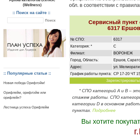
Архив каталогов Вэлнэс
обл. в соответствии с правил
(Wellness)
:: Поиск на сайте ::
Сервисный пункт
6317 Ершов
№ СПО:
6317
Категория: *
C
Филиал:
ВОРОНЕЖ
Город, Область:
Ершов, Сарато
Адрес:
ул. Мелиорати
:: Популярные статьи ::
График работы пункта:
СР 17-20 ЧТ 1
Зарегистрироватьс
Новая победа Орифлэйм!
* СПО категорий А и В – э
Орифлейм, орифлэйм или
стажем работы. СПО категор
орифлейн?
категории D в основном работ
Лестница успеха Орифлейм
пунктах.
Подробнее
Вы хотите покупа
г