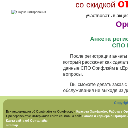
о
со скидкой
участвовать в акци
Ор
Анкета рег
СПО 
После регистрации анкеты 
который расскажет как сделат
данные СПО Орифлэйм в г.Ерш
вопросы.
Вы сможете делать заказ 
обслуживания не выходя из д
Copyrig
Вся информация об Орифлэйм на Орифия.ру -
Красота Орифлейм, Работа в Ор
При перепечатке материалов сайта ссылка на сайт
Работа и карьера в Орифле
Карта сайта об Орифлэйм
sitemap