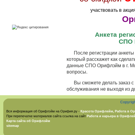
участвовать в акци
Ор
Анкета рег
СПО 
После регистрации анкеты 
который расскажет как сделат
данные СПО Орифлэйм в г. Мо
вопросы.
Вы сможете делать заказ 
обслуживания не выходя из д
Copyrig
Вся информация об Орифлэйм на Орифия.ру -
Красота Орифлейм, Работа в Ор
При перепечатке материалов сайта ссылка на сайт
Работа и карьера в Орифле
Карта сайта об Орифлэйм
sitemap