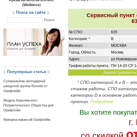
Архив каталогов Вэлнэс
(Wellness)
:: Поиск на сайте ::
Сервисный пункт
6
№ СПО:
635
Категория: *
B
Филиал:
МОСКВА
Город, Область:
Москва
Адрес:
ул.Новомарьинс
График работы пункта:
ПН 14-20 СР 1
:: Популярные статьи ::
Зарегистрироваться
Суперальбом легендарной
* СПО категорий А и В – э
шведской группы Roxette от
стажем работы. СПО категор
Орифлейм
категории D в основном работ
Медаль Королевского
пунктах.
Подробнее
Патриотического Общества для
Орифлэйм
Вы хотите покупа
г.
Ярмарка вакансий Орифлейм
о
со скидкой