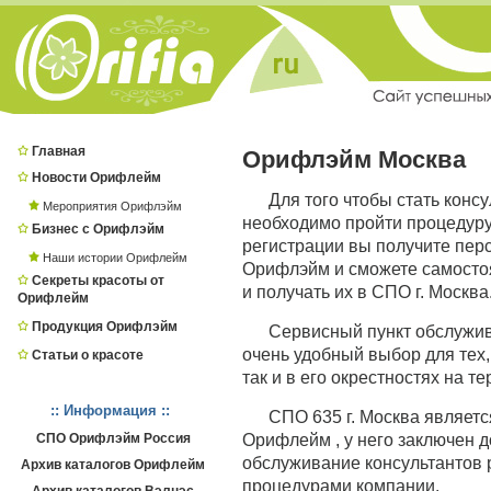
Главная
Орифлэйм Москва
Новости Орифлейм
Для того чтобы стать конс
Мероприятия Орифлэйм
необходимо пройти процедур
Бизнес с Орифлэйм
регистрации вы получите пер
Наши истории Орифлейм
Орифлэйм и сможете самостоя
Секреты красоты от
и получать их в СПО г. Москва
Орифлейм
Продукция Орифлэйм
Сервисный пункт обслужи
очень удобный выбор для тех,
Статьи о красоте
так и в его окрестностях на те
:: Информация ::
СПО 635 г. Москва являет
СПО Орифлэйм Россия
Орифлейм , у него заключен 
обслуживание консультантов р
Архив каталогов Орифлейм
процедурами компании.